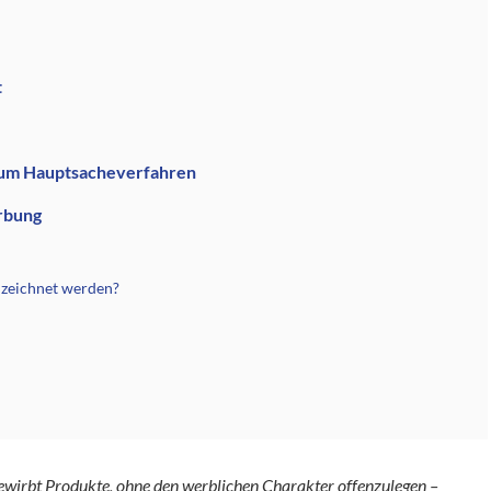
t
 zum Hauptsacheverfahren
rbung
nzeichnet werden?
bewirbt Produkte, ohne den werblichen Charakter offenzulegen –