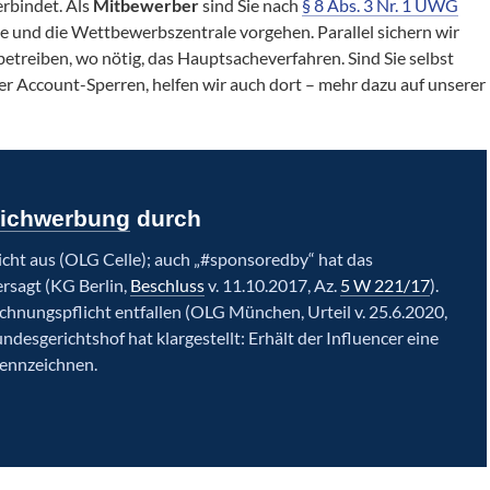
rbindet. Als
Mitbewerber
sind Sie nach
§ 8 Abs. 3 Nr. 1 UWG
 und die Wettbewerbszentrale vorgehen. Parallel sichern wir
etreiben, wo nötig, das Hauptsacheverfahren. Sind Sie selbst
 Account-Sperren, helfen wir auch dort – mehr dazu auf unserer
eichwerbung
durch
icht aus (OLG Celle); auch „#sponsoredby“ hat das
rsagt (KG Berlin,
Beschluss
v. 11.10.2017, Az.
5 W 221/17
).
chnungspflicht entfallen (OLG München, Urteil v. 25.6.2020,
esgerichtshof hat klargestellt: Erhält der Influencer eine
 kennzeichnen.