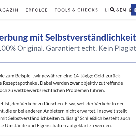
EN
AGAZIN
ERFOLGE
TOOLS & CHECKS
LHR & KI 🤖
rbung mit Selbstverständlichkei
100% Original. Garantiert echt. Kein Plagiat
ie zum Beispiel „wir gewähren eine 14-tägige Geld-zurück-
„die Rezeptapotheke“. Dabei werden zwar objektiv zutreffende
och zu wettbewerbsrechtlichen Problemen führen.
 ist, den Verkehr zu täuschen. Etwa, weil der Verkehr in der
, die er bei anderen Anbietern nicht erwartet. Insoweit stellt
mit Selbstverständlichkeiten zulässig? Schließlich besteht auch
isse Umstände und Eigenschaften aufgeklärt zu werden.