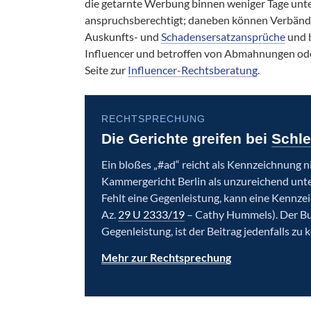
die getarnte Werbung binnen weniger Tage unte
anspruchsberechtigt; daneben können Verbände
Auskunfts- und
Schadensersatzansprüche
und b
Influencer und betroffen von Abmahnungen oder
Seite zur
Influencer-Rechtsberatung
.
RECHTSPRECHUNG
Die Gerichte greifen bei
Schl
Ein bloßes „#ad“ reicht als Kennzeichnung n
Kammergericht Berlin als unzureichend unte
Fehlt eine Gegenleistung, kann eine Kennzei
Az.
29 U 2333/19
– Cathy Hummels). Der Bund
Gegenleistung, ist der Beitrag jedenfalls zu
Mehr zur Rechtsprechung