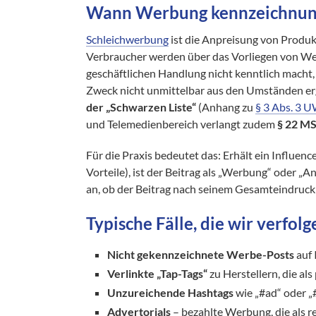
Wann Werbung kennzeichnungs
Schleichwerbung
ist die Anpreisung von Produk
Verbraucher werden über das Vorliegen von W
geschäftlichen Handlung nicht kenntlich macht
Zweck nicht unmittelbar aus den Umständen erg
der „Schwarzen Liste“
(Anhang zu
§ 3 Abs. 3 
und Telemedienbereich verlangt zudem
§ 22 M
Für die Praxis bedeutet das: Erhält ein Influenc
Vorteile), ist der Beitrag als „Werbung“ oder 
an, ob der Beitrag nach seinem Gesamteindruck 
Typische Fälle, die wir verfolg
Nicht gekennzeichnete Werbe-Posts
auf 
Verlinkte „Tap-Tags“
zu Herstellern, die als
Unzureichende Hashtags
wie „#ad“ oder „
Advertorials
– bezahlte Werbung, die als re