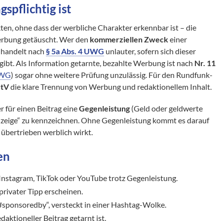
pflichtig ist
ten, ohne dass der werbliche Charakter erkennbar ist – die
erbung getäuscht. Wer den
kommerziellen Zweck
einer
, handelt nach
§ 5a Abs. 4 UWG
unlauter, sofern sich dieser
ibt. Als Information getarnte, bezahlte Werbung ist nach
Nr. 11
UWG
) sogar ohne weitere Prüfung unzulässig. Für den Rundfunk-
StV
die klare Trennung von Werbung und redaktionellem Inhalt.
er für einen Beitrag eine
Gegenleistung
(Geld oder geldwerte
„Anzeige“ zu kennzeichnen. Ohne Gegenleistung kommt es darauf
übertrieben werblich wirkt.
en
Instagram, TikTok oder YouTube trotz Gegenleistung.
 privater Tipp erscheinen.
#sponsoredby“, versteckt in einer Hashtag-Wolke.
daktioneller Beitrag getarnt ist.