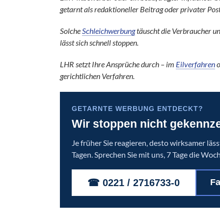
getarnt als redaktioneller Beitrag oder privater Post
Solche
Schleichwerbung
täuscht die Verbraucher un
lässt sich schnell stoppen.
LHR setzt Ihre Ansprüche durch – im
Eilverfahren
o
gerichtlichen Verfahren.
GETARNTE WERBUNG ENTDECKT?
Wir stoppen nicht gekennz
Je früher Sie reagieren, desto wirksamer läss
Tagen. Sprechen Sie mit uns, 7 Tage die Woch
☎ 0221 / 2716733-0
Fa