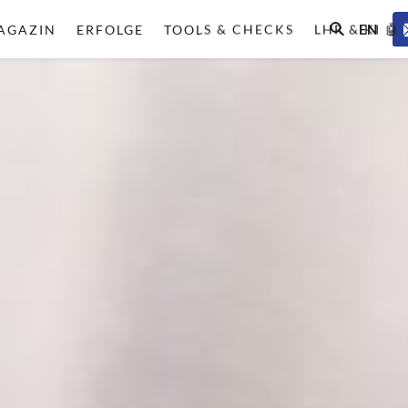
EN
AGAZIN
ERFOLGE
TOOLS & CHECKS
LHR & KI 🤖