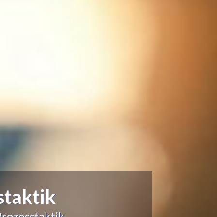
staktik
rozesstaktik.