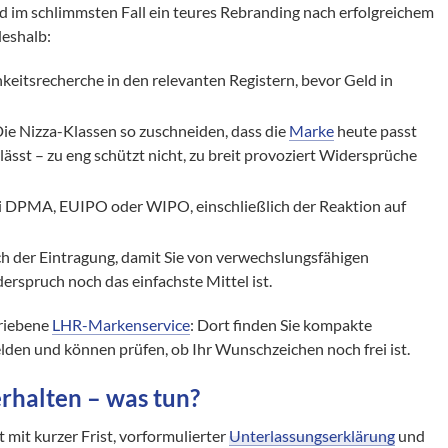
 im schlimmsten Fall ein teures Rebranding nach erfolgreichem
deshalb:
keitsrecherche in den relevanten Registern, bevor Geld in
ie Nizza-Klassen so zuschneiden, dass die
Marke
heute passt
ässt – zu eng schützt nicht, zu breit provoziert Widersprüche
i DPMA, EUIPO oder WIPO, einschließlich der Reaktion auf
 der Eintragung, damit Sie von verwechslungsfähigen
rspruch noch das einfachste Mittel ist.
triebene
LHR-Markenservice
: Dort finden Sie kompakte
den und können prüfen, ob Ihr Wunschzeichen noch frei ist.
rhalten – was tun?
t kurzer Frist, vorformulierter
Unterlassungserklärung
und