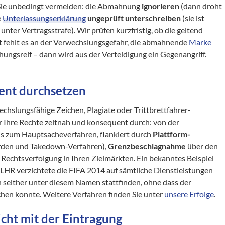
n Sie unbedingt vermeiden: die Abmahnung
ignorieren
(dann droht
e
Unterlassungserklärung
ungeprüft unterschreiben
(sie ist
unter Vertragsstrafe). Wir prüfen kurzfristig, ob die geltend
 fehlt es an der Verwechslungsgefahr, die abmahnende
Marke
chungsreif – dann wird aus der Verteidigung ein Gegenangriff.
ent durchsetzen
chslungsfähige Zeichen, Plagiate oder Trittbrettfahrer-
r Ihre Rechte zeitnah und konsequent durch: von der
s zum Hauptsacheverfahren, flankiert durch
Plattform-
en und Takedown-Verfahren),
Grenzbeschlagnahme
über den
e Rechtsverfolgung in Ihren Zielmärkten. Ein bekanntes Beispiel
LHR verzichtete die FIFA 2014 auf sämtliche Dienstleistungen
 seither unter diesem Namen stattfinden, ohne dass der
en konnte. Weitere Verfahren finden Sie unter
unsere Erfolge
.
cht mit der Eintragung