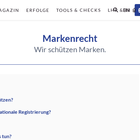
EN
AGAZIN
ERFOLGE
TOOLS & CHECKS
LHR & KI 🤖
Markenrecht
Wir schützen Marken.
ützen?
tionale Registrierung?
s tun?