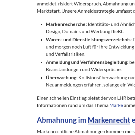
anmeldet, riskiert Widerspruch, Abmahnung und
Marktstart. Unsere Anmeldestrategie umfasst 
Markenrecherche:
Identitäts- und Ähnlich
Design, Domains und Werbung fließt.
Waren- und Dienstleistungsverzeichnis:
D
und morgen noch Luft für Ihre Entwicklung l
und Verfallsrisiken.
Anmeldung und Verfahrensbegleitung:
be
Beanstandungen und Widersprüche.
Überwachung:
Kollisionsüberwachung nach
Neuanmeldungen erfahren, solange ein Wide
Einen schnellen Einstieg bietet der von LHR be
Informationen rund um das Thema
Marke
anmel
Abmahnung im
Markenrecht
e
Markenrechtliche Abmahnungen kommen meist mi