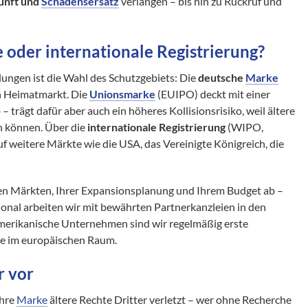
kunft und
Schadensersatz
verlangen – bis hin zu Rückruf und
oder internationale Registrierung?
lungen ist die Wahl des Schutzgebiets: Die
deutsche
Marke
en Heimatmarkt. Die
Unionsmarke
(EUIPO) deckt mit einer
 trägt dafür aber auch ein höheres Kollisionsrisiko, weil ältere
n können. Über die
internationale Registrierung
(WIPO,
uf weitere Märkte wie die USA, das Vereinigte Königreich, die
ren Märkten, Ihrer Expansionsplanung und Ihrem Budget ab –
ional arbeiten wir mit bewährten Partnerkanzleien in den
erikanische Unternehmen sind wir regelmäßig erste
te im europäischen Raum.
r vor
Ihre
Marke
ältere Rechte Dritter verletzt – wer ohne Recherche