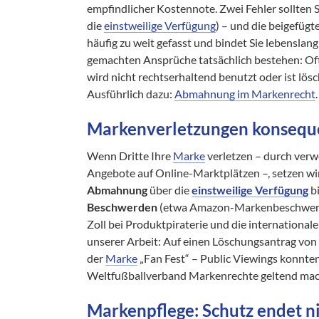
empfindlicher Kostennote. Zwei Fehler sollte
die
einstweilige Verfügung
) – und die beigefügt
häufig zu weit gefasst und bindet Sie lebenslang 
gemachten Ansprüche tatsächlich bestehen: Oft
wird nicht rechtserhaltend benutzt oder ist lös
Ausführlich dazu:
Abmahnung im Markenrecht
.
Markenverletzungen konsequ
Wenn Dritte Ihre
Marke
verletzen – durch verwe
Angebote auf Online-Marktplätzen –, setzen wi
Abmahnung
über die
einstweilige Verfügung
bi
Beschwerden
(etwa Amazon-Markenbeschwerd
Zoll bei Produktpiraterie und die international
unserer Arbeit: Auf einen Löschungsantrag von 
der
Marke
„Fan Fest“ – Public Viewings konnten
Weltfußballverband Markenrechte geltend mach
Markenpflege: Schutz endet ni