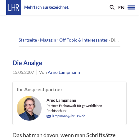
EN
Mehrfach ausgezeichnet.
Startseite
›
Magazin
›
Off Topic & Interessantes
›
Die Analge
Die Analge
15.05.2007
Von
Arno Lampmann
Ihr Ansprechpartner
Arno Lampmann
Partner, Fachanwalt für gewerblichen
Rechtsschutz
lampmann@lhr-law.de
Das hat man davon, wenn man Schriftsätze