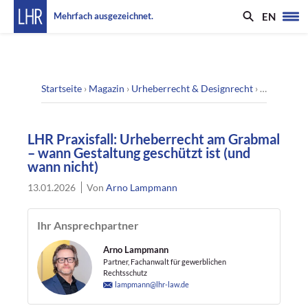
EN
Mehrfach ausgezeichnet.
Startseite
›
Magazin
›
Urheberrecht & Designrecht
›
LHR Praxis
LHR Praxisfall: Urheberrecht am Grabmal
– wann Gestaltung geschützt ist (und
wann nicht)
13.01.2026
Von
Arno Lampmann
Ihr Ansprechpartner
Arno Lampmann
Partner, Fachanwalt für gewerblichen
Rechtsschutz
lampmann@lhr-law.de