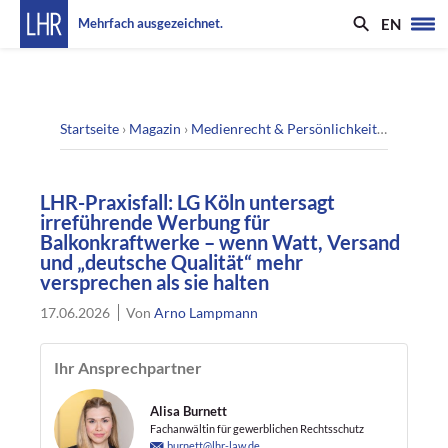
EN
Mehrfach ausgezeichnet.
Startseite
›
Magazin
›
Medienrecht & Persönlichkeitsrecht
›
LHR
LHR-Praxisfall: LG Köln untersagt
irreführende Werbung für
Balkonkraftwerke – wenn Watt, Versand
und „deutsche Qualität“ mehr
versprechen als sie halten
17.06.2026
Von
Arno Lampmann
Ihr Ansprechpartner
Alisa Burnett
Fachanwältin für gewerblichen Rechtsschutz
burnett@lhr-law.de