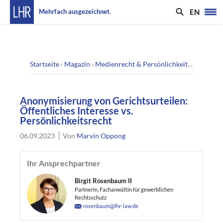
EN
Mehrfach ausgezeichnet.
Startseite
›
Magazin
›
Medienrecht & Persönlichkeitsrecht
›
Ano
Anonymisierung von Gerichtsurteilen:
Öffentliches Interesse vs.
Persönlichkeitsrecht
06.09.2023
Von
Marvin Oppong
Ihr Ansprechpartner
Birgit Rosenbaum II
Partnerin, Fachanwältin für gewerblichen
Rechtsschutz
rosenbaum@lhr-law.de