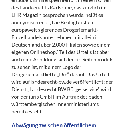
erlauben. Ein Beispiel hierfür: In einem Urteil
des Landgerichts Karlsruhe, das kürzlich im
LHR Magazin besprochen wurde, heißt es
anonymisierend: „Die Beklagte ist ein
europaweit agierendes Drogeriemarkt-
Einzelhandelsunternehmen mit allein in
Deutschland über 2.000 Filialen sowie einem
eigenen Onlineshop.“ Teil des Urteils ist aber
auch eine Abbildung, auf der ein Seifenprodukt
zu sehen ist, mit einem Logo der
Drogeriemarktkette „Dm“ darauf. Das Urteil
wird auf landesrecht-bw.de veröffentlicht; der
Dienst „Landesrecht BW Bürgerservice“ wird
von der juris GmbH im Auftrag des baden-
württembergischen Innenministeriums
bereitgestellt.
Abwägung zwischen öffentlichem