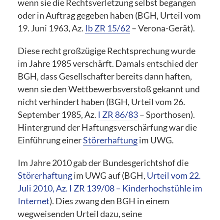
wenn sie die Rechtsverletzung selbst begangen
oder in Auftrag gegeben haben (BGH, Urteil vom
19. Juni 1963, Az.
Ib ZR 15/62
– Verona-Gerät).
Diese recht großzügige Rechtsprechung wurde
im Jahre 1985 verschärft. Damals entschied der
BGH, dass Gesellschafter bereits dann haften,
wenn sie den Wettbewerbsverstoß gekannt und
nicht verhindert haben (BGH, Urteil vom 26.
September 1985, Az.
I ZR 86/83
– Sporthosen).
Hintergrund der Haftungsverschärfung war die
Einführung einer
Störerhaftung
im UWG.
Im Jahre 2010 gab der Bundesgerichtshof die
Störerhaftung
im UWG auf (BGH,
Urteil vom 22.
Juli 2010, Az. I ZR 139/08 – Kinderhochstühle im
Internet
). Dies zwang den BGH in einem
wegweisenden Urteil dazu, seine