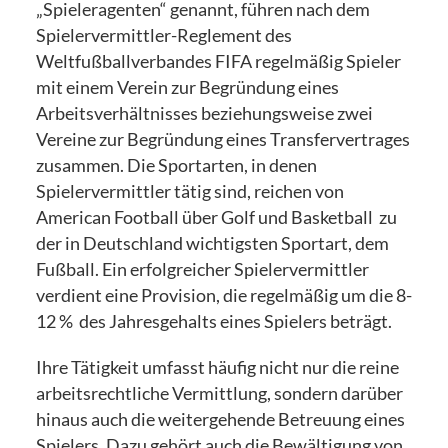
„Spieleragenten“ genannt, führen nach dem
Spielervermittler-Reglement des
Weltfußballverbandes FIFA regelmäßig Spieler
mit einem Verein zur Begründung eines
Arbeitsverhältnisses beziehungsweise zwei
Vereine zur Begründung eines Transfervertrages
zusammen. Die Sportarten, in denen
Spielervermittler tätig sind, reichen von
American Football über Golf und Basketball zu
der in Deutschland wichtigsten Sportart, dem
Fußball. Ein erfolgreicher Spielervermittler
verdient eine Provision, die regelmäßig um die 8-
12 % des Jahresgehalts eines Spielers beträgt.
Ihre Tätigkeit umfasst häufig nicht nur die reine
arbeitsrechtliche Vermittlung, sondern darüber
hinaus auch die weitergehende Betreuung eines
Spielers. Dazu gehört auch die Bewältigung von