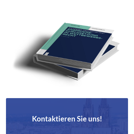
Kontaktieren Sie uns!