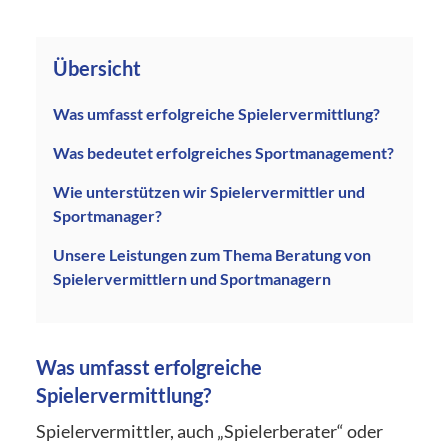
Übersicht
Was umfasst erfolgreiche Spielervermittlung?
Was bedeutet erfolgreiches Sportmanagement?
Wie unterstützen wir Spielervermittler und
Sportmanager?
Unsere Leistungen zum Thema Beratung von
Spielervermittlern und Sportmanagern
Was umfasst erfolgreiche
Spielervermittlung?
Spielervermittler, auch „Spielerberater“ oder