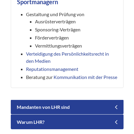
Sportmanagern
Gestaltung und Prüfung von
Ausrüsterverträgen
Sponsoring-Verträgen
Förderverträgen
Vermittlungsverträgen
Verteidigung des Persönlichkeitsrecht in
den Medien
Reputationsmanagement
Beratung zur
Kommunikation mit der Presse
Mandanten von LHR sind
Warum LHR?