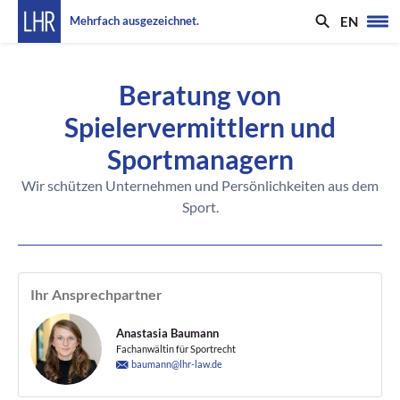
EN
Mehrfach ausgezeichnet.
Beratung von
Spielervermittlern und
Sportmanagern
Wir schützen Unternehmen und Persönlichkeiten aus dem
Sport.
Ihr Ansprechpartner
Anastasia Baumann
Fachanwältin für Sportrecht
baumann@lhr-law.de