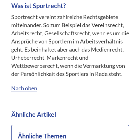
Was ist Sportrecht?
Sportrecht vereint zahlreiche Rechtsgebiete
miteinander. So zum Beispiel das Vereinsrecht,
Arbeitsrecht, Gesellschaftsrecht, wenn es um die
Ansprüche von Sportlern im Arbeitsverhältnis
geht. Es beinhaltet aber auch das Medienrecht,
Urheberrecht, Markenrecht und
Wettbewerbsrecht, wenn die Vermarktung von
der Persönlichkeit des Sportlers in Rede steht.
Nach oben
Ähnliche Artikel
Ähnliche Themen