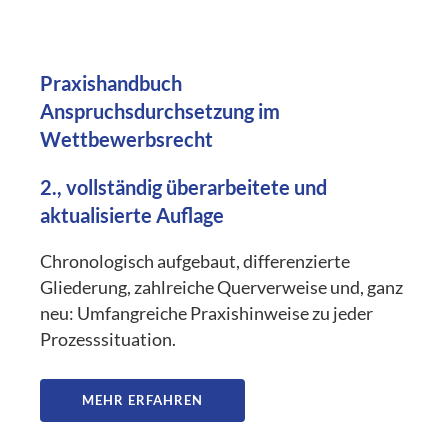
Praxishandbuch
Anspruchsdurchsetzung im
Wettbewerbsrecht
2., vollständig überarbeitete und
aktualisierte Auflage
Chronologisch aufgebaut, differenzierte
Gliederung, zahlreiche Querverweise und, ganz
neu: Umfangreiche Praxishinweise zu jeder
Prozesssituation.
MEHR ERFAHREN