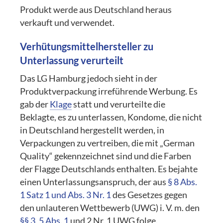
Produkt werde aus Deutschland heraus
verkauft und verwendet.
Verhütungsmittelhersteller zu
Unterlassung verurteilt
Das LG Hamburg jedoch sieht in der
Produktverpackung irreführende Werbung. Es
gab der
Klage
statt und verurteilte die
Beklagte, es zu unterlassen, Kondome, die nicht
in Deutschland hergestellt werden, in
Verpackungen zu vertreiben, die mit „German
Quality“ gekennzeichnet sind und die Farben
der Flagge Deutschlands enthalten. Es bejahte
einen Unterlassungsanspruch, der aus
§ 8 Abs.
1 Satz 1 und Abs. 3 Nr. 1
des Gesetzes gegen
den unlauteren Wettbewerb (UWG) i. V. m. den
§§ 3
,
5 Abs. 1
und 2 Nr. 1 UWG folge.