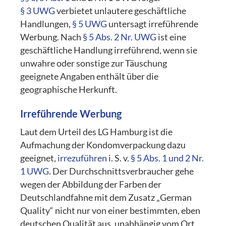
§ 3 UWG
verbietet unlautere geschäftliche
Handlungen,
§ 5 UWG
untersagt irreführende
Werbung. Nach
§ 5 Abs. 2 Nr. UWG
ist eine
geschäftliche Handlung irreführend, wenn sie
unwahre oder sonstige zur Täuschung
geeignete Angaben enthält über die
geographische Herkunft.
Irreführende Werbung
Laut dem Urteil des LG Hamburg ist die
Aufmachung der Kondomverpackung dazu
geeignet,
irrezuführen
i. S. v.
§ 5 Abs. 1 und 2 Nr.
1 UWG
. Der Durchschnittsverbraucher gehe
wegen der Abbildung der Farben der
Deutschlandfahne mit dem Zusatz „German
Quality“ nicht nur von einer bestimmten, eben
deutschen Qualität aus, unabhängig vom Ort