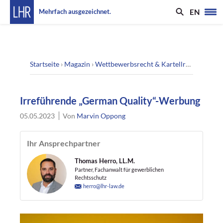
EN
Mehrfach ausgezeichnet.
Startseite
›
Magazin
›
Wettbewerbsrecht & Kartellrecht
›
Irref
Irreführende „German Quality“-Werbung
05.05.2023
Von
Marvin Oppong
Ihr Ansprechpartner
Thomas Herro, LL.M.
Partner, Fachanwalt für gewerblichen
Rechtsschutz
herro@lhr-law.de