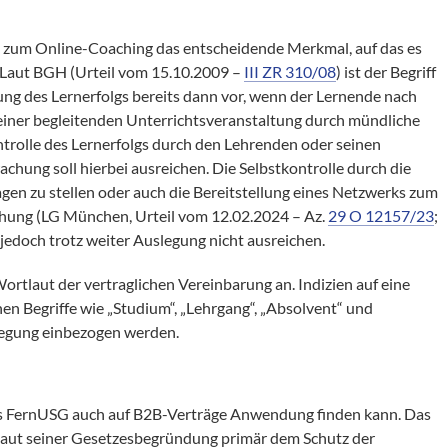
len zum Online-Coaching das entscheidende Merkmal, auf das es
Laut BGH (Urteil vom 15.10.2009 –
III ZR 310/08
) ist der Begriff
ng des Lernerfolgs bereits dann vor, wenn der Lernende nach
 einer begleitenden Unterrichtsveranstaltung durch mündliche
ontrolle des Lernerfolgs durch den Lehrenden oder seinen
chung soll hierbei ausreichen. Die Selbstkontrolle durch die
agen zu stellen oder auch die Bereitstellung eines Netzwerks zum
echung (LG München, Urteil vom 12.02.2024 – Az.
29 O 12157/23
;
 jedoch trotz weiter Auslegung nicht ausreichen.
tlaut der vertraglichen Vereinbarung an. Indizien auf eine
n Begriffe wie „Studium“, „Lehrgang“, „Absolvent“ und
slegung einbezogen werden.
 das FernUSG auch auf B2B-Verträge Anwendung finden kann. Das
aut seiner Gesetzesbegründung primär dem Schutz der