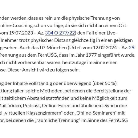
den werden, dass es rein um die physische Trennung von
line-Coaching schon vorläge, da sie sich nicht an einem Ort
 vom 19.07.2023 – Az.
304 O 277/22
) den Fall einer Live-
lnehmer trotz physischer Distanz gleichzeitig in einen geistigen
angesehen. Auch das LG München (Urteil vom 12.02.2024 – Az.
29
e Trennung aus dem FernUSG, dass im Jahr 1977 eingeführt wurde,
noch nicht vorhersehbar waren, heutzutage im Sinne einer
. Dieser Ansicht wird zu folgen sein.
g der Inhalte vollständig oder überwiegend (über 50 %)
tlung fallen solche Methoden, bei denen die Bereitstellung der
it zeitlichem Abstand stattfinden und keine Möglichkeit zum
Mail, Video, Podcast, Online-Foren und ähnlichem. Synchrone
i „virtuellen Klassenzimmern“ oder „Online-Seminaren“ mit
or, bei denen die „räumliche Trennung“ im Sinne des FernUSG