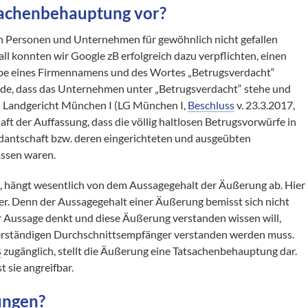
sachenbehauptung vor?
h Personen und Unternehmen für gewöhnlich nicht gefallen
ll konnten wir Google zB erfolgreich dazu verpflichten, einen
gabe eines Firmennamens und des Wortes „Betrugsverdacht“
urde, dass das Unternehmen unter „Betrugsverdacht“ stehe und
s Landgericht München I (LG München I,
Beschluss
v. 23.3.2017,
ft der Auffassung, dass die völlig haltlosen Betrugsvorwürfe in
antschaft bzw. deren eingerichteten und ausgeübten
assen waren.
 hängt wesentlich von dem Aussagegehalt der Äußerung ab. Hier
ber. Denn der Aussagegehalt einer Äußerung bemisst sich nicht
r Aussage denkt und diese Äußerung verstanden wissen will,
erständigen Durchschnittsempfänger verstanden werden muss.
s
zugänglich, stellt die Äußerung eine Tatsachenbehauptung dar.
 sie angreifbar.
ungen?