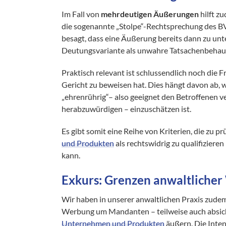
Im Fall von
mehrdeutigen Äußerungen
hilft z
die sogenannte „Stolpe“-Rechtsprechung des BV
besagt, dass eine Äußerung bereits dann zu unte
Deutungsvariante als unwahre Tatsachenbehaup
Praktisch relevant ist schlussendlich noch die
Gericht zu beweisen hat. Dies hängt davon ab, w
„ehrenrührig“– also geeignet den Betroffenen v
herabzuwürdigen – einzuschätzen ist.
Es gibt somit eine Reihe von Kriterien, die zu 
und Produkten
als rechtswidrig zu qualifizier
kann.
Exkurs: Grenzen anwaltliche
Wir haben in unserer anwaltlichen Praxis zudem
Werbung um Mandanten – teilweise auch absich
Unternehmen und Produkten
äußern. Die Intent