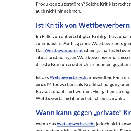
Produkten zu zerstören? Solche Kritik ist rech
auch nicht hinnehmen.
Ist Kritik von Wettbewerbern 
Im Falle von unberechtigter Kritik gilt es zun
zumindest im Auftrag eines Wettbewerbers geä
Das
Wettbewerbsrecht
ist ein „scharfes Schwe
situationsbedingten Wettbewerbsverhältnisses
direkte Konkurrenz der Unternehmen gegeben 
Ist das
Wettbewerbsrecht
anwendbar, kann unbe
eines Mitbewerbers, als Kreditschädigung oder 
Boykott qualifiziert werden. Hier gilt ein stren
Wettbewerbs nicht unerheblich einschränkt.
Wann kann gegen „private“ K
Wenn das
Wettbewerbsrecht
jedoch nicht anwe
vorzugehen, nicht unüberwindbar erhöht. Denn 