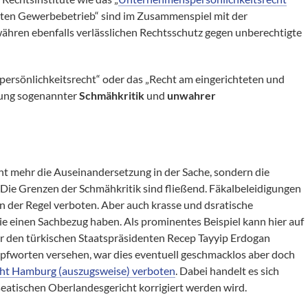
bten Gewerbebetrieb“ sind im Zusammenspiel mit der
währen ebenfalls verlässlichen Rechtsschutz gegen unberechtigte
ersönlichkeitsrecht“ oder das „Recht am eingerichteten und
rung sogenannter
Schmähkritik
und
unwahrer
cht mehr die Auseinandersetzung in der Sache, sondern die
Die Grenzen der Schmähkritik sind fließend. Fäkalbeleidigungen
,in der Regel verboten. Aber auch krasse und dsratische
e einen Sachbezug haben. Als prominentes Beispiel kann hier auf
r den türkischen Staatspräsidenten Recep Tayyip Erdogan
pfworten versehen, war dies eventuell geschmacklos aber doch
cht Hamburg (auszugsweise) verboten
. Dabei handelt es sich
eatischen Oberlandesgericht korrigiert werden wird.