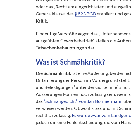
oder das „Recht am eingerichteten und ausgeü
Generalklausel des
§ 823 BGB
etabliert und ge
Kritik.
Eindeutige Verstöße gegen das „Unternehmensp
ausgeübten Gewerbebetrieb“ stellen die Äuße
Tatsachenbehauptungen
dar.
Was ist Schmähkritik?
Die
Schmähkritik
ist eine Äußerung, bei der ni
Diffamierung der Person im Vordergrund steht. 
und Beleidigungen “unter der Gürtellinie” sind 
Äusserungen können noch zulässig sein, wenn si
das
“Schmähgedicht” von Jan Böhmermann
übe
verwiesen werden. Obwohl krass und mit Schim
rechtlich zulässig.
Es wurde zwar vom Landgeri
jedoch um eine Fehlentscheidung, die vom Hans