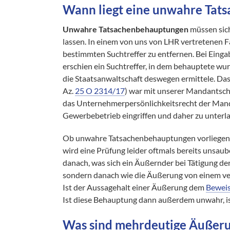
Wann liegt eine unwahre Tat
Unwahre Tatsachenbehauptungen
müssen sic
lassen. In einem von uns von LHR vertretenen Fa
bestimmten Suchtreffer zu entfernen. Bei Ein
erschien ein Suchtreffer, in dem behauptete w
die Staatsanwaltschaft deswegen ermittele. Da
Az.
25 O 2314/17
) war mit unserer Mandantscha
das Unternehmerpersönlichkeitsrecht der Mand
Gewerbebetrieb eingriffen und daher zu unterl
Ob unwahre Tatsachenbehauptungen vorliegen,
wird eine Prüfung leider oftmals bereits unsau
danach, was sich ein Äußernder bei Tätigung de
sondern danach wie die Äußerung von einem v
Ist der Aussagehalt einer Äußerung dem
Bewei
Ist diese Behauptung dann außerdem unwahr, ist
Was sind mehrdeutige Äußer