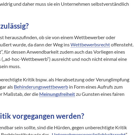
tswidrig und daher muss sie ein Unternehmen selbstverständlich
zulässig?
ächst herauszufinden, ob sie von einem Wettbewerber oder
ußert wurde, da dann der Weg ins
Wettbewerbsrecht
offensteht.
rt“, für dessen Anwendbarkeit zudem auch das Vorliegen eines
 („ad-hoc-Wettbewerb“) ausreicht und noch nicht einmal eine
sein muss.
rechtigte Kritik bspw. als Herabsetzung oder Verunglimpfung
gar als
Behinderungswettbewerb
in Form eines Aufrufs zum
ger Maßstab, der die
Meinungsfreiheit
zu Gunsten eines fairen
ritik vorgegangen werden?
ndbar sein sollte, sind die Hürden, gegen unberechtigte Kritik
Rechtsinstitute wie das „
Unternehmenspersönlichkeitsrecht
“