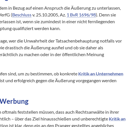
udem in Bezug auf einen Anspruch die Äußerung zu unterlassen,
erfG (
Beschluss
v. 25.10.2005, Az.
1 BvR 1696/98
). Denn sie
rlassen ist, wenn sie zumindest in einer nicht fernliegenden
tung qualifiziert werden kann.
 Frage, wer die Unwahrheit der Tatsachenbehauptung notfalls vor
ie drastisch die Äußerung ausfiel und ob sie daher als
erächtlich zu machen oder in der öffentlichen Meinung
prüfen sind, um zu bestimmen, ob konkrete
Kritik an Unternehmen
en ist und erfolgreich gegen die Äußerung vorgegangen werden
r Werbung
 oftmals feststellen müssen, dass auch Rechtsanwälte in ihrer
tlich – über das Ziel hinausschießen und unberechtigte
Kritik an
ion ist klar, denn ein an den Pranger gestelltes angebliches