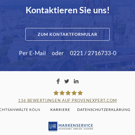
Kontaktieren Sie uns!
ZUM KONTAKTFORMULAR
Per E-Mail
oder
0221 / 2716733-0
136
BEWERTUNGEN AUF PROVENEXPERT.COM
ECHTSANWÄLTE KÖLN
KARRIERE
DATENSCHUTZERKLÄRUNG
LAMPMANN, HABERKAMM & RO