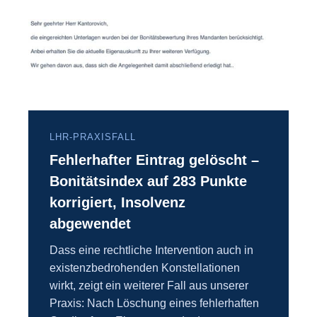
LHR-PRAXISFALL
Fehlerhafter Eintrag gelöscht –
Bonitätsindex auf 283 Punkte
korrigiert, Insolvenz
abgewendet
Dass eine rechtliche Intervention auch in
existenzbedrohenden Konstellationen
wirkt, zeigt ein weiterer Fall aus unserer
Praxis: Nach Löschung eines fehlerhaften