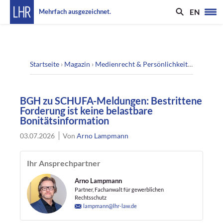
EN
Mehrfach ausgezeichnet.
Startseite
›
Magazin
›
Medienrecht & Persönlichkeitsrecht
›
BGH
BGH zu SCHUFA-Meldungen: Bestrittene
Forderung ist keine belastbare
Bonitätsinformation
03.07.2026
Von
Arno Lampmann
Ihr Ansprechpartner
Arno Lampmann
Partner, Fachanwalt für gewerblichen
Rechtsschutz
lampmann@lhr-law.de