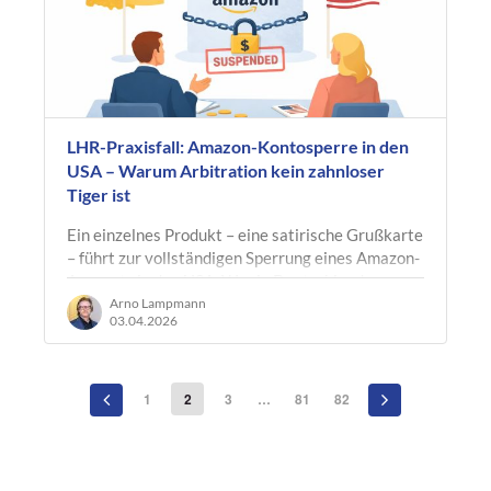
LHR-Praxisfall: Amazon-Kontosperre in den
USA – Warum Arbitration kein zahnloser
Tiger ist
Ein einzelnes Produkt – eine satirische Grußkarte
– führt zur vollständigen Sperrung eines Amazon-
Accounts in den USA. Was in Deutschland
regelmäßig gerichtlich…
Arno Lampmann
03.04.2026
1
2
3
…
81
82