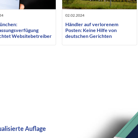
24
02.02.2024
̈nchen:
Händler auf verlorenem
assungsverfügung
Posten: Keine Hilfe von
ichtet Websitebetreiber
deutschen Gerichten
r Löschung des
gegenüber Amazon
e-)Cache
ualisierte Auflage