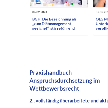
06.02.2024
05.02.20
BGH: Die Bezeichnung als
OLG Mu
„zum Diätmanagement
Unterl
geeignet“ ist irreführend
verpfl
auch zu
(Googl
Praxishandbuch
Anspruchsdurchsetzung im
Wettbewerbsrecht
2., vollständig überarbeitete und akt