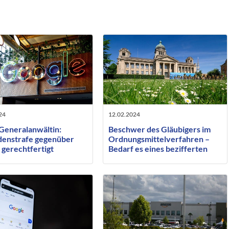
24
12.02.2024
eneralanwältin:
Beschwer des Gläubigers im
rdenstrafe gegenüber
Ordnungsmittelverfahren –
 gerechtfertigt
Bedarf es eines bezifferten
Antrages oder nur einer
Mindestgröße?