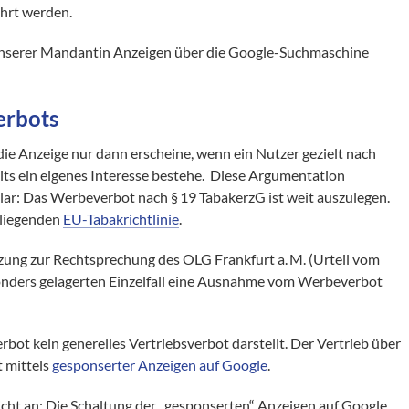
ührt werden.
unserer Mandantin Anzeigen über die Google-Suchmaschine
erbots
ie Anzeige nur dann erscheine, wenn ein Nutzer gezielt nach
its ein eigenes Interesse bestehe. Diese Argumentation
 klar: Das Werbeverbot nach § 19 TabakerzG ist weit auszulegen.
 liegenden
EU-Tabakrichtlinie
.
zung zur Rechtsprechung des OLG Frankfurt a. M. (Urteil vom
sonders gelagerten Einzelfall eine Ausnahme vom Werbeverbot
bot kein generelles Vertriebsverbot darstellt. Der Vertrieb über
t mittels
gesponserter Anzeigen auf Google
.
icht an: Die Schaltung der „gesponserten“ Anzeigen auf Google