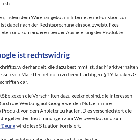
dukte.
en, indem dem Warenangebot im Internet eine Funktion zur
ch ist dabei nach der Rechtsprechung ein sog. zweistufiges
bieten und zum anderen bei der Auslieferung der Produkte
ogle ist rechtswidrig
schrift zuwiderhandelt, die dazu bestimmt ist, das Marktverhalten
teressen von Marktteilnehmern zu beeinträchtigen. § 19 TabakerzG
schriften dar.
töße gegen die Vorschriften dazu geeignet sind, die Interessen
Durch die Werbung auf Google werden Nutzer in ihrer
 Produkt von dem Anbieter zu kaufen. Dies verschlechtert die
 an die geltenden Bestimmungen zum Werbeverbot und zum
rfügung
wird diese Situation korrigiert.
tten-Handel vorgehen können, erfahren Sie hier.