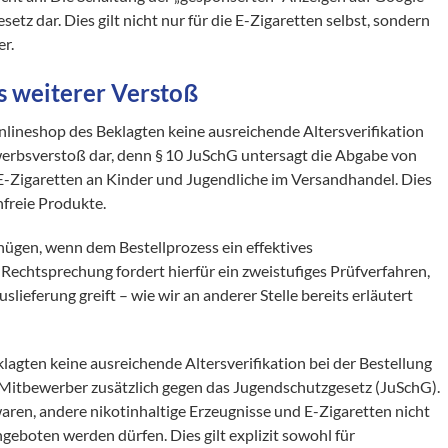
etz dar. Dies gilt nicht nur für die E-Zigaretten selbst, sondern
er.
ls weiterer Verstoß
nlineshop des Beklagten keine ausreichende Altersverifikation
werbsverstoß dar, denn § 10 JuSchG untersagt die Abgabe von
E-Zigaretten an Kinder und Jugendliche im Versandhandel. Dies
infreie Produkte.
nügen, wenn dem Bestellprozess ein effektives
e Rechtsprechung fordert hierfür ein zweistufiges Prüfverfahren,
slieferung greift – wie wir an anderer Stelle bereits erläutert
lagten keine ausreichende Altersverifikation bei der Bestellung
 Mitbewerber zusätzlich gegen das Jugendschutzgesetz (JuSchG).
aren, andere nikotinhaltige Erzeugnisse und E-Zigaretten nicht
eboten werden dürfen. Dies gilt explizit sowohl für