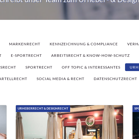
MARKENRECHT
KENNZEICHNUNG & COMPLIANCE
VERH
T
E-SPORTRECHT
ARBEITSRECHT & KNOW-HOW-SCHUTZ
TSRECHT
SPORTRECHT
OFF TOPIC & INTERESSANTES
URH
ARTELLRECHT
SOCIAL MEDIA & RECHT
DATENSCHUTZRECHT
URHEBERRECHT & DESIGNRECHT
SP