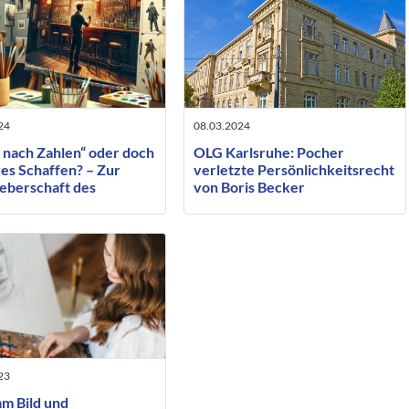
24
08.03.2024
 nach Zahlen“ oder doch
OLG Karlsruhe: Pocher
es Schaffen? – Zur
verletzte Persönlichkeitsrecht
eberschaft des
von Boris Becker
ragten ausführenden
ers
23
am Bild und