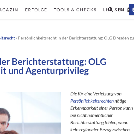
EN
AGAZIN
ERFOLGE
TOOLS & CHECKS
LHR & KI 🤖
itsrecht
›
Persönlichkeitsrecht in der Berichterstattung: OLG Dresden z
 der Berichterstattung: OLG
t und Agenturprivileg
Die für eine Verletzung von
Persönlichkeitsrechten
nötige
Erkennbarkeit einer Person kann
bei nicht namentlicher
Berichterstattung fehlen, wenn
kein regionaler Bezug zwischen