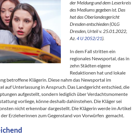
der Meldung und dem Leserkreis
des Mediums gegeben ist. Das
hat das Oberlandesgericht
Dresden entschieden (OLG
Dresden, Urteil v. 25.01.2022,
Az.
4 U 2052/21
).
In dem Fall stritten ein
regionales Newsportal, das in
zehn Städten eigene
Redaktionen hat und lokale
tung betroffene Klägerin. Diese nahm das Newsportal im
l auf Unterlassung in Anspruch. Das Landgericht entschied, die
tungen aufgestellt, sondern lediglich über Verdachtsmomente
stattung vorliege, könne deshalb dahinstehen. Die Kläger sei
sten nicht erkennbar dargestellt. Die Klägerin werde im Artikel
ine der Erzieherinnen zum Gegenstand von Vorwürfen
gemacht.
eichend