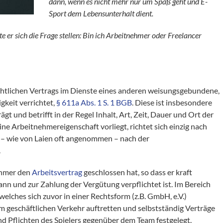
dann, wenn es nicht mehr nur um Spaß geht und E-
Sport dem Lebensunterhalt dient.
te er sich die Frage stellen: Bin ich Arbeitnehmer oder Freelancer
echtlichen Vertrags im Dienste eines anderen weisungsgebundene,
gkeit verrichtet,
§ 611a Abs. 1 S. 1 BGB
. Diese ist insbesondere
t und betrifft in der Regel Inhalt, Art, Zeit, Dauer und Ort der
eine Arbeitnehmereigenschaft vorliegt, richtet sich einzig nach
a – wie von Laien oft angenommen – nach der
.
nehmer den
Arbeitsvertrag
geschlossen hat, so dass er kraft
ann und zur Zahlung der Vergütung verpflichtet ist. Im Bereich
 welches sich zuvor in einer Rechtsform (z.B. GmbH, e.V.)
m geschäftlichen Verkehr auftretten und selbstständig Verträge
nd Pflichten des Spielers gegenüber dem Team festgelegt.