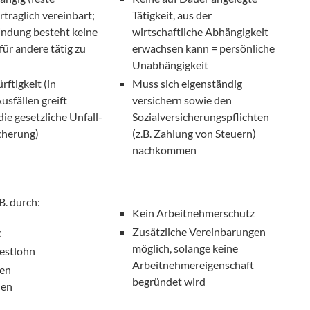
traglich vereinbart;
Tätigkeit, aus der
indung besteht keine
wirtschaftliche Abhängigkeit
für andere tätig zu
erwachsen kann = persönliche
Unabhängigkeit
rftigkeit (in
Muss sich eigenständig
usfällen greift
versichern sowie den
die gesetzliche Unfall-
Sozialversicherungspflichten
cherung)
(z.B. Zahlung von Steuern)
nachkommen
B. durch:
Kein Arbeitnehmerschutz
Zusätzliche Vereinbarungen
z
möglich, solange keine
estlohn
Arbeitnehmereigenschaft
gen
begründet wird
den