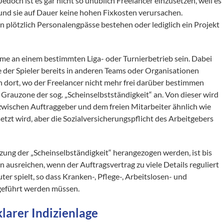
Jedoch ist es gar nicht so unüblich Freelancer einzusetzen, weil es
 und sie auf Dauer keine hohen Fixkosten verursachen.
n plötzlich Personalengpässe bestehen oder lediglich ein Projekt
ahme an einem bestimmten Liga- oder Turnierbetrieb sein. Dabei
 der Spieler bereits in anderen Teams oder Organisationen
n dort, wo der Freelancer nicht mehr frei darüber bestimmen
e Grauzone der sog. „Scheinselbstständigkeit“ an. Von dieser wird
zwischen Auftraggeber und dem freien Mitarbeiter ähnlich wie
tzt wird, aber die Sozialversicherungspflicht des Arbeitgebers
ung der „Scheinselbständigkeit“ herangezogen werden, ist bis
n ausreichen, wenn der Auftragsvertrag zu viele Details reguliert
r spielt, so dass Kranken-, Pflege-, Arbeitslosen- und
geführt werden müssen.
klarer Indizienlage