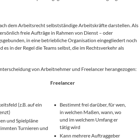
ch dem Arbeitsrecht selbstständige Arbeitskräfte darstellen. Als
persönlich freie Aufträge in Rahmen von Dienst – oder
sgebunden, in eine betriebliche Organisation eingegliedert noch
d es in der Regel die Teams selbst, die im Rechtsverkehr als
nterscheidung von Arbeitnehmer und Freelancer herangezogen:
Freelancer
eitsfeld (z.B. auf ein
Bestimmt frei darüber, für wen,
enzt)
in welchen Maßen, wann, wo
und im welchem Umfang er
ten und Spielpläne
tätig wird
timmten Turnieren und
Kann mehrere Auftraggeber