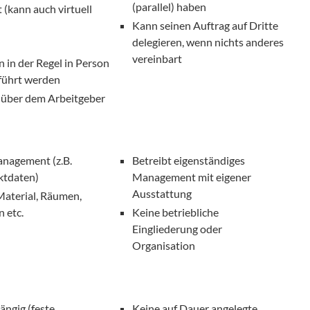
(parallel) haben
 (kann auch virtuell
Kann seinen Auftrag auf Dritte
delegieren, wenn nichts anderes
vereinbart
in der Regel in Person
eführt werden
nüber dem Arbeitgeber
anagement (z.B.
Betreibt eigenständiges
ktdaten)
Management mit eigener
Ausstattung
Material, Räumen,
n etc.
Keine betriebliche
Eingliederung oder
Organisation
ängig (feste
Keine auf Dauer angelegte