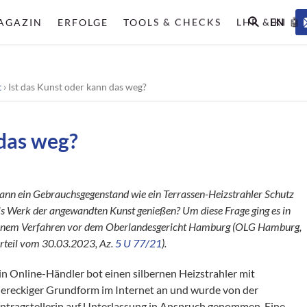
EN
AGAZIN
ERFOLGE
TOOLS & CHECKS
LHR & KI 🤖
t
›
Ist das Kunst oder kann das weg?
 das weg?
ann ein Gebrauchsgegenstand wie ein Terrassen-Heizstrahler Schutz
ls Werk der angewandten Kunst genießen? Um diese Frage ging es in
inem Verfahren vor dem Oberlandesgericht Hamburg (OLG Hamburg,
rteil vom 30.03.2023, Az.
5 U 77/21
).
in Online-Händler bot einen silbernen Heizstrahler mit
iereckiger Grundform im Internet an und wurde von der
ntragstellerin auf Unterlassung in Anspruch genommen. Eine