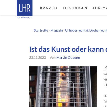
KANZLEI
LEISTUNGEN
LHR-M
Startseite
›
Magazin
›
Urheberrecht & Designrech
Ist das Kunst oder kann
23.11.2023
Von
Marvin Oppong
K
a
e
U
E
v
A