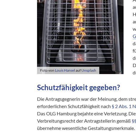
a
H
a
w
G
d
f
d
D
Foto von
Louis Hansel
auf
Unsplash
d
Schutzfähigkeit gegeben?
Die Antragsgegnerin war der Meinung, dem stre
erforderlichen Schutzfähigkeit nach
§ 2 Abs. 1 N
Das OLG Hamburg bejahte eine Verletzung. Die 
Verbreitungsrecht der Antragstellerin gemäß
§
übernehme wesentliche Gestaltungsmerkmale.