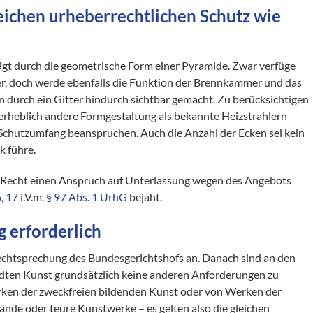
ichen urheberrechtlichen Schutz wie
ägt durch die geometrische Form einer Pyramide. Zwar verfüge
r, doch werde ebenfalls die Funktion der Brennkammer und das
 durch ein Gitter hindurch sichtbar gemacht. Zu berücksichtigen
erheblich andere Formgestaltung als bekannte Heizstrahlern
 Schutzumfang beanspruchen. Auch die Anzahl der Ecken sei kein
 führe.
 Recht einen Anspruch auf Unterlassung wegen des Angebots
6
,
17
i.V.m.
§ 97 Abs. 1 UrhG
bejaht.
g erforderlich
echtsprechung des Bundesgerichtshofs an. Danach sind an den
ten Kunst grundsätzlich keine anderen Anforderungen zu
rken der zweckfreien bildenden Kunst oder von Werken der
nde oder teure Kunstwerke – es gelten also die gleichen