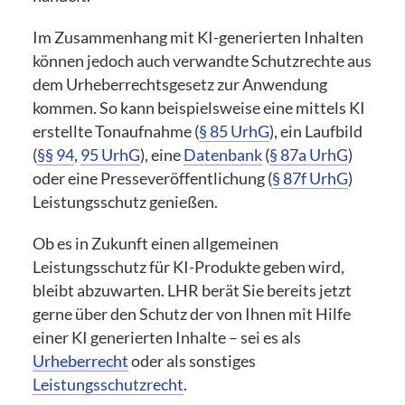
Im Zusammenhang mit KI-generierten Inhalten
können jedoch auch verwandte Schutzrechte aus
dem Urheberrechtsgesetz zur Anwendung
kommen. So kann beispielsweise eine mittels KI
erstellte Tonaufnahme (
§ 85 UrhG
), ein Laufbild
(
§§ 94
,
95 UrhG
), eine
Datenbank
(
§ 87a UrhG
)
oder eine Presseveröffentlichung (
§ 87f UrhG
)
Leistungsschutz genießen.
Ob es in Zukunft einen allgemeinen
Leistungsschutz für KI-Produkte geben wird,
bleibt abzuwarten. LHR berät Sie bereits jetzt
gerne über den Schutz der von Ihnen mit Hilfe
einer KI generierten Inhalte – sei es als
Urheberrecht
oder als sonstiges
Leistungsschutzrecht
.