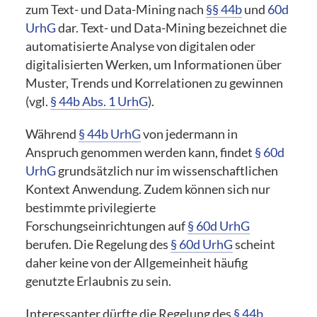
zum Text- und Data-Mining nach
§§ 44b
und
60d
UrhG
dar. Text- und Data-Mining bezeichnet die
automatisierte Analyse von digitalen oder
digitalisierten Werken, um Informationen über
Muster, Trends und Korrelationen zu gewinnen
(vgl.
§ 44b Abs. 1 UrhG
).
Während
§ 44b UrhG
von jedermann in
Anspruch genommen werden kann, findet
§ 60d
UrhG
grundsätzlich nur im wissenschaftlichen
Kontext Anwendung. Zudem können sich nur
bestimmte privilegierte
Forschungseinrichtungen auf
§ 60d UrhG
berufen. Die Regelung des
§ 60d UrhG
scheint
daher keine von der Allgemeinheit häufig
genutzte Erlaubnis zu sein.
Interessanter dürfte die Regelung des
§ 44b