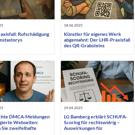
25
18.06.2025
axisfall: Rufschädigung
Künstler für eigenes Werk
Instastorys
abgemahnt: Der LHR-Praxisfall
des QR-Grabsteins
25
29.04.2025
schte DMCA-Meldungen
LG Bamberg erklärt SCHUFA-
ngierte Webseiten:
Scoring für rechtswidrig –
Sie zweifelhafte
Auswirkungen für
tionsdienste besser
Verbraucher und