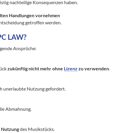
ristig nachteilige Konsequenzen haben.
reilten Handlungen vornehmen
Entscheidung getroffen werden.
PPC LAW?
lgende Ansprüche:
tück
zukünftig nicht mehr ohne
Lizenz
zu verwenden
.
ch unerlaubte Nutzung gefordert.
die Abmahnung.
 Nutzung
des Musikstücks.