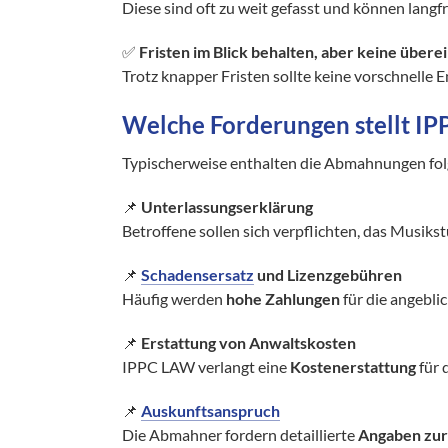
Diese sind oft zu weit gefasst und können langf
✅
Fristen im Blick behalten, aber keine übe
Trotz knapper Fristen sollte keine vorschnelle 
Welche Forderungen stellt I
Typischerweise enthalten die Abmahnungen fo
📌
Unterlassungserklärung
Betroffene sollen sich verpflichten, das Musiks
📌
Schadensersatz
und Lizenzgebühren
Häufig werden
hohe Zahlungen
für die angebli
📌
Erstattung von Anwaltskosten
IPPC LAW verlangt eine
Kostenerstattung
für 
📌
Auskunftsanspruch
Die Abmahner fordern detaillierte
Angaben zur