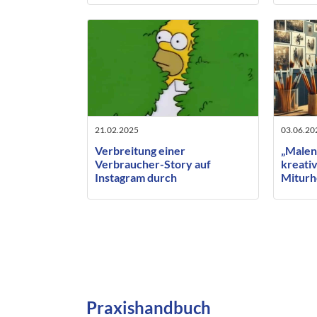
bleiben sollten
meiden
21.02.2025
03.06.20
Verbreitung einer
„Malen
Verbraucher-Story auf
kreativ
Instagram durch
Miturh
Unternehmer: Landgericht
beauft
Düsseldorf erlässt einstweilige
Künstl
Verfügung
Praxishandbuch