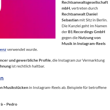
Rechtsanwaltsgesellschaft
mbH
, vertreten durch
Rechtsanwalt Daniel
Sebastian
mit Sitz in Berlin.
Die Kanzlei geht im Namen
der
B1 Recordings GmbH
gegen die
Nutzung von
Musik in Instagram-Reels
zenz
verwendet wurde.
ncer und gewerbliche Profile
, die Instagram zur Vermarktung
ahnung
ist rechtlich haltbar.
en
on Musikstücken
in Instagram-Reels ab. Beispiele für betroffene
rà – Pedro