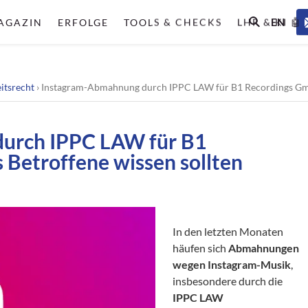
EN
AGAZIN
ERFOLGE
TOOLS & CHECKS
LHR & KI 🤖
itsrecht
›
Instagram-Abmahnung durch IPPC LAW für B1 Recordings Gmb
urch IPPC LAW für B1
Betroffene wissen sollten
In den letzten Monaten
häufen sich
Abmahnungen
wegen Instagram-Musik
,
insbesondere durch die
IPPC LAW