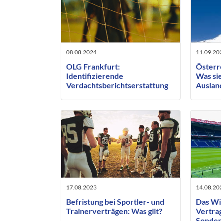
08.08.2024
11.09.20
OLG Frankfurt:
Österre
Identifizierende
Was sie
Verdachtsberichtserstattung
Ausland
nur bei ausreichender
vorheriger Konfrontation des
Betroffenen
17.08.2023
14.08.20
Befristung bei Sportler- und
Das Wi
Trainerverträgen: Was gilt?
Vertra
Sonder