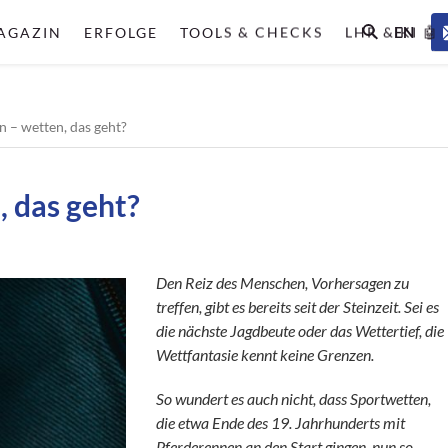
EN
AGAZIN
ERFOLGE
TOOLS & CHECKS
LHR & KI 🤖
 – wetten, das geht?
 das geht?
Den Reiz des Menschen, Vorhersagen zu
treffen, gibt es bereits seit der Steinzeit. Sei es
die nächste Jagdbeute oder das Wettertief, die
Wettfantasie kennt keine Grenzen.
So wundert es auch nicht, dass Sportwetten,
die etwa Ende des 19. Jahrhunderts mit
Pferderennen an den Start gingen, nun so