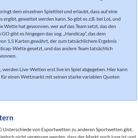
ringt dem einzelnen Spieltitel und erlaubt, dass auf eine
 ergibt, gewettet werden kann. So gibt es z.B. bei LoL und
Die Wette hat gewonnen, wer auf das Team setzt, das den
CS:GO gibt es hingegen das sog. „Handicap“, das dem
on 1,5 Karten gewährt, der zum tatsächlichem Ergebnis
dicap-Wette gesetzt, und das andere Team tatsächlich
ewonnen.
 werden Live-Wetten erst live im Spiel abgegeben. Hier kann
ls für einen Wettmarkt mit seinen starke variablen Quoten
tern
ßen) Unterschiede von Esportwetten zu anderen Sportwetten gibt.
e jedoch nicht vergessen werden, dass der Markt noch jung ist und