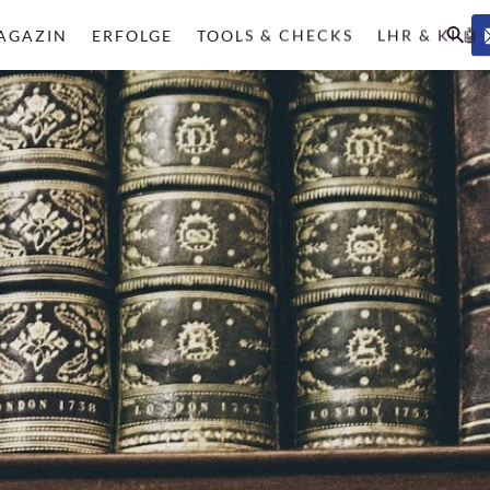
AGAZIN
ERFOLGE
TOOLS & CHECKS
LHR & KI 🤖