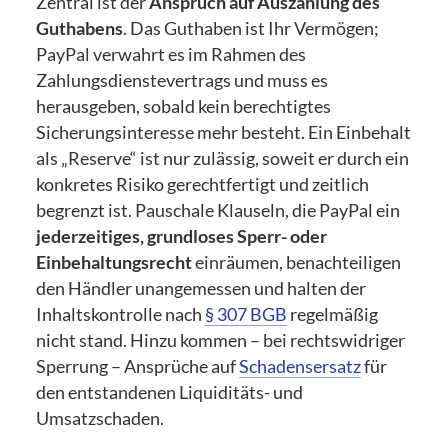
Zentral ist der
Anspruch auf Auszahlung des
Guthabens
. Das Guthaben ist Ihr Vermögen;
PayPal verwahrt es im Rahmen des
Zahlungsdienstevertrags und muss es
herausgeben, sobald kein berechtigtes
Sicherungsinteresse mehr besteht. Ein Einbehalt
als „Reserve“ ist nur zulässig, soweit er durch ein
konkretes Risiko gerechtfertigt und zeitlich
begrenzt ist. Pauschale Klauseln, die PayPal ein
jederzeitiges, grundloses Sperr- oder
Einbehaltungsrecht
einräumen, benachteiligen
den Händler unangemessen und halten der
Inhaltskontrolle nach
§ 307 BGB
regelmäßig
nicht stand. Hinzu kommen – bei rechtswidriger
Sperrung – Ansprüche auf
Schadensersatz
für
den entstandenen Liquiditäts- und
Umsatzschaden.