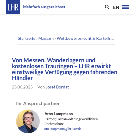
EN
Mehrfach ausgezeichnet.
Startseite
›
Magazin
›
Wettbewerbsrecht & Kartellrecht
›
Von M
Von Messen, Wanderlagern und
kostenlosen Trauringen – LHR erwirkt
einstweilige Verfügung gegen fahrenden
Händler
23.06.2023
Von
Josef Bordat
Ihr Ansprechpartner
Arno Lampmann
Partner, Fachanwalt für gewerblichen
Rechtsschutz
lampmann@lhr-law.de