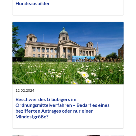
Hundeausbilder
12.02.2024
Beschwer des Gläubigers im
Ordnungsmittelverfahren – Bedarf es eines
bezifferten Antrages oder nur einer
Mindestgröße?