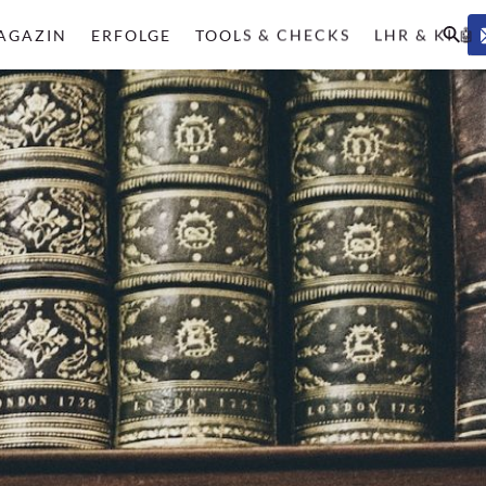
AGAZIN
ERFOLGE
TOOLS & CHECKS
LHR & KI 🤖