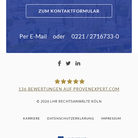
ZUM KONTAKTFORMULAR
Per E-Mail
oder
0221 / 2716733-0
136
BEWERTUNGEN AUF PROVENEXPERT.COM
LAMPMANN, HABERKAMM &
© 2026 LHR RECHTSANWÄLTE KÖLN
ROSENBAUM
KARRIERE
DATENSCHUTZERKLÄRUNG
IMPRESSUM