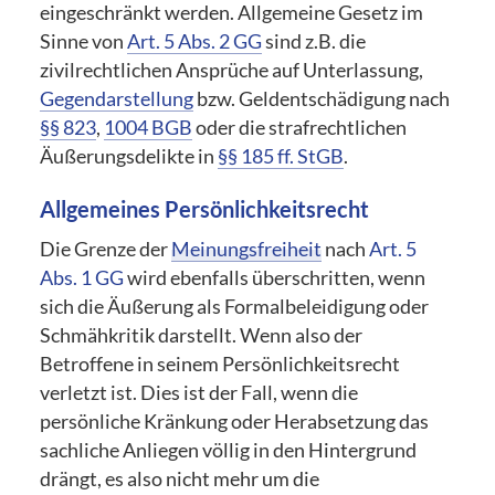
eingeschränkt werden. Allgemeine Gesetz im
Sinne von
Art. 5 Abs. 2 GG
sind z.B. die
zivilrechtlichen Ansprüche auf Unterlassung,
Gegendarstellung
bzw. Geldentschädigung nach
§§ 823
,
1004 BGB
oder die strafrechtlichen
Äußerungsdelikte in
§§ 185 ff. StGB
.
Allgemeines Persönlichkeitsrecht
Die Grenze der
Meinungsfreiheit
nach
Art. 5
Abs. 1 GG
wird ebenfalls überschritten, wenn
sich die Äußerung als Formalbeleidigung oder
Schmähkritik darstellt. Wenn also der
Betroffene in seinem Persönlichkeitsrecht
verletzt ist. Dies ist der Fall, wenn die
persönliche Kränkung oder Herabsetzung das
sachliche Anliegen völlig in den Hintergrund
drängt, es also nicht mehr um die