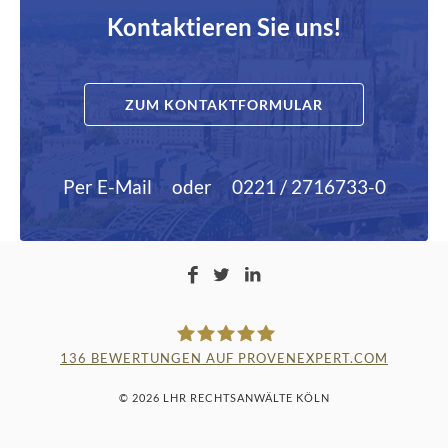
Kontaktieren Sie uns!
ZUM KONTAKTFORMULAR
Per E-Mail
oder
0221 / 2716733-0
136
BEWERTUNGEN AUF PROVENEXPERT.COM
LAMPMANN, HABERKAMM &
© 2026 LHR RECHTSANWÄLTE KÖLN
ROSENBAUM