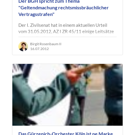
Der BGH spricht zum Thema
"Geltendmachung rechtsmissbräuchlicher
Vertragsstrafen"
Der I. Zivilsenat hat in einem aktuellen Urteil
vom 31.05.2012, AZ I ZR 45/11 einige Leitsätze
aufgestellt, die wir hier gerne erläutern möchten.
Leitsatz: Die Frage, ob…
Birgit Rosenbaum II
16.07.2012
Das Gürzenich-Orchester Köln ist ne Marke