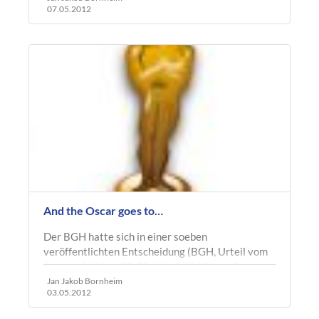
07.05.2012
And the Oscar goes to…
Der BGH hatte sich in einer soeben
veröffentlichten Entscheidung (BGH, Urteil vom
8. März 2012 - I ZR 75/10 - OSCAR) mit Fragen
des internationalen Markenrechts zu…
Jan Jakob Bornheim
03.05.2012