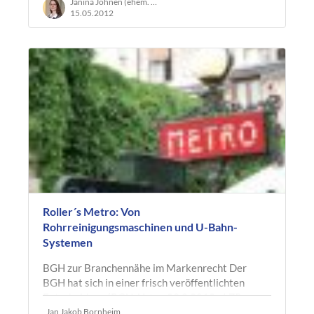
(Quelle: Pressemitteilung des BPatG v.…
Janina Johnen (ehem. Ruland)
15.05.2012
Roller´s Metro: Von
Rohrreinigungsmaschinen und U-Bahn-
Systemen
BGH zur Branchennähe im Markenrecht Der
BGH hat sich in einer frisch veröffentlichten
Entscheidung (BGH, Urt. v. 22.3.2012 - I ZR
55/10, Metro/Roller's Metro) dazu…
Jan Jakob Bornheim