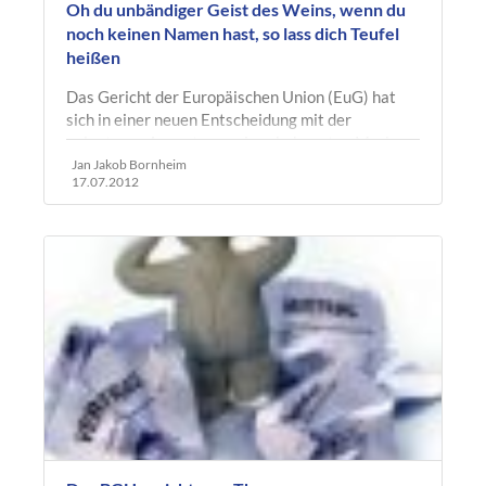
Oh du unbändiger Geist des Weins, wenn du
noch keinen Namen hast, so lass dich Teufel
heißen
Das Gericht der Europäischen Union (EuG) hat
sich in einer neuen Entscheidung mit der
unlauteren Ausnutzung einer bekannten Marke
auseinandergesetzt. Im Rechtsstreit Jackson…
Jan Jakob Bornheim
17.07.2012