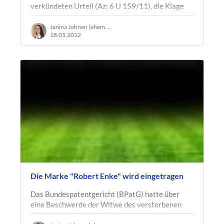
verkündeten Urteil (Az: 6 U 159/11), die Klage
der Inhaberin der Marke „Ritter Sport“ gegen die
Kraft Foods Deutschland GmbH…
Janina Johnen (ehem. Ruland)
18.05.2012
Die Marke "Robert Enke" wird eingetragen
Das Bundespatentgericht (BPatG) hatte über
eine Beschwerde der Witwe des verstorbenen
Fußballspielers Robert Enke zu entscheiden.