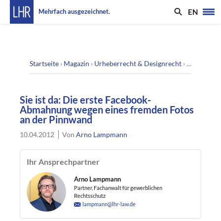
EN
Mehrfach ausgezeichnet.
Startseite
›
Magazin
›
Urheberrecht & Designrecht
›
Sie ist da
Sie ist da: Die erste Facebook-
Abmahnung wegen eines fremden Fotos
an der Pinnwand
10.04.2012
Von
Arno Lampmann
Ihr Ansprechpartner
Arno Lampmann
Partner, Fachanwalt für gewerblichen
Rechtsschutz
lampmann@lhr-law.de