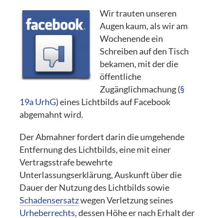
Wir trauten unseren
Augen kaum, als wir am
Wochenende ein
Schreiben auf den Tisch
bekamen, mit der die
öffentliche
Zugänglichmachung (
§
19a UrhG
) eines Lichtbilds auf Facebook
abgemahnt wird.
Der Abmahner fordert darin die umgehende
Entfernung des Lichtbilds, eine mit einer
Vertragsstrafe bewehrte
Unterlassungserklärung, Auskunft über die
Dauer der Nutzung des Lichtbilds sowie
Schadensersatz
wegen Verletzung seines
Urheberrechts
, dessen Höhe er nach Erhalt der