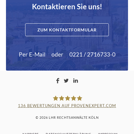
Kontaktieren Sie uns!
ZUM KONTAKTFORMULAR
Per E-Mail
oder
0221 / 2716733-0
136
BEWERTUNGEN AUF PROVENEXPERT.COM
LAMPMANN, HABERKAMM &
© 2026 LHR RECHTSANWÄLTE KÖLN
ROSENBAUM
KARRIERE
DATENSCHUTZERKLÄRUNG
IMPRESSUM