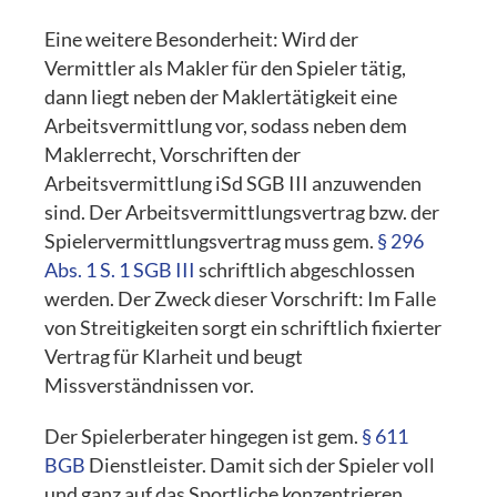
Eine weitere Besonderheit: Wird der
Vermittler als Makler für den Spieler tätig,
dann liegt neben der Maklertätigkeit eine
Arbeitsvermittlung vor, sodass neben dem
Maklerrecht, Vorschriften der
Arbeitsvermittlung iSd SGB III anzuwenden
sind. Der Arbeitsvermittlungsvertrag bzw. der
Spielervermittlungsvertrag muss gem.
§ 296
Abs. 1 S. 1 SGB III
schriftlich abgeschlossen
werden. Der Zweck dieser Vorschrift: Im Falle
von Streitigkeiten sorgt ein schriftlich fixierter
Vertrag für Klarheit und beugt
Missverständnissen vor.
Der Spielerberater hingegen ist gem.
§ 611
BGB
Dienstleister. Damit sich der Spieler voll
und ganz auf das Sportliche konzentrieren