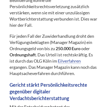
Bebilderung k
ö
nne die
Pers
ö
nlichkeitsrechtsverletzung zusätzlich
verstärken, wenn sie mit einer unzulässigen
Wortberichterstattung verbunden ist. Dies war
hier der Fall.
Für jeden Fall der Zuwiderhandlung droht den
Verfügungsbeklagten (Manager Magazin) ein
Ordnungsgeld von bis zu
250.000 Euro
oder
Ordnungshaft
. Das Urteil ist rechtskräftig. Es
ist durch das OLG Köln im
Eilverfahren
ergangen. Das Manager Magazin kann noch das
Hauptsacheverfahren durchführen.
Gericht stärkt Pers
ö
nlichkeitsrechte
gegenüber digitaler
Verdachtsberichterstattung
Mit der Entscheidung betont das