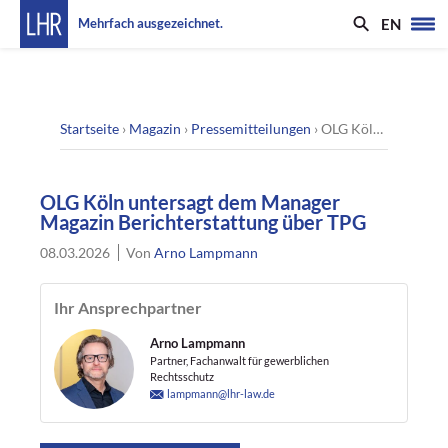
EN
Mehrfach ausgezeichnet.
Startseite
›
Magazin
›
Pressemitteilungen
›
OLG Köln untersagt dem Manager Magazin Berichterstattung über TPG
OLG Köln untersagt dem Manager
Magazin Berichterstattung über TPG
08.03.2026
Von
Arno Lampmann
Ihr Ansprechpartner
Arno Lampmann
Partner, Fachanwalt für gewerblichen
Rechtsschutz
lampmann@lhr-law.de