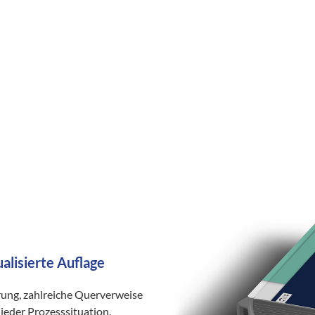
ualisierte Auflage
rung, zahlreiche Querverweise
jeder Prozesssituation.