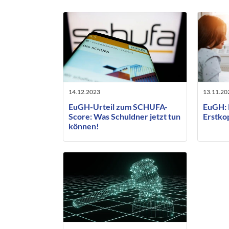
14.12.2023
13.11.20
EuGH-Urteil zum SCHUFA-
EuGH: 
Score: Was Schuldner jetzt tun
Erstko
können!