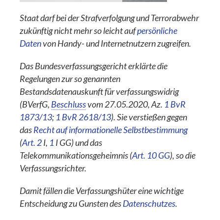
Staat darf bei der Strafverfolgung und Terrorabwehr
zukünftig nicht mehr so leicht auf
persönliche
Daten
von Handy- und Internetnutzern zugreifen.
Das Bundesverfassungsgericht erklärte die
Regelungen zur so genannten
Bestandsdatenauskunft für verfassungswidrig
(BVerfG,
Beschluss
vom 27.05.2020, Az.
1 BvR
1873/13
;
1 BvR 2618/13
). Sie verstießen gegen
das
Recht auf informationelle Selbstbestimmung
(
Art. 2
I,
1
I GG) und das
Telekommunikationsgeheimnis (
Art. 10 GG
), so die
Verfassungsrichter.
Damit fällen die Verfassungshüter eine wichtige
Entscheidung zu Gunsten des
Datenschutzes
.