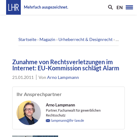
EN
Mehrfach ausgezeichnet.
Startseite
›
Magazin
›
Urheberrecht & Designrecht
›
Zunahme vo
Zunahme von Rechtsverletzungen im
Internet: EU-Kommission schlägt Alarm
21.01.2011
Von
Arno Lampmann
Ihr Ansprechpartner
Arno Lampmann
Partner, Fachanwalt für gewerblichen
Rechtsschutz
lampmann@lhr-law.de