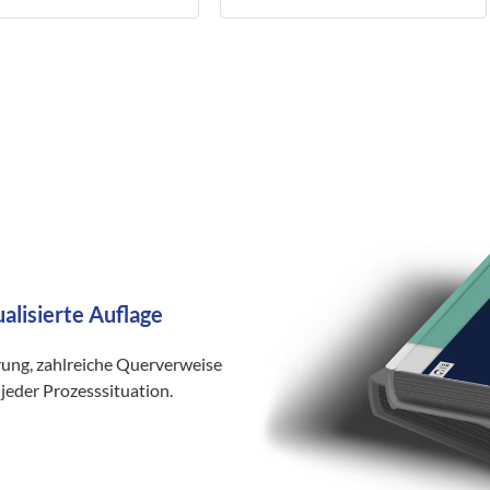
ragten ausführenden
ers
ualisierte Auflage
rung, zahlreiche Querverweise
jeder Prozesssituation.