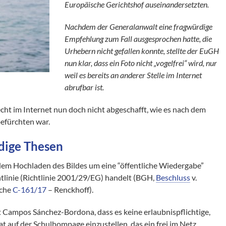
Europäische Gerichtshof auseinandersetzten.
Nachdem der Generalanwalt eine fragwürdige
Empfehlung zum Fall ausgesprochen hatte, die
Urhebern nicht gefallen konnte, stellte der EuGH
nun klar, dass ein Foto nicht „vogelfrei“ wird, nur
weil es bereits an anderer Stelle im Internet
abrufbar ist.
ht im Internet nun doch nicht abgeschafft, wie es nach dem
efürchten war.
dige Thesen
 dem Hochladen des Bildes um eine “öffentliche Wiedergabe”
tlinie (Richtlinie 2001/29/EG) handelt (BGH,
Beschluss
v.
ache
C-161/17
– Renckhoff).
Campos Sánchez-Bordona, dass es keine erlaubnispflichtige,
at auf der Schulhompage einzustellen, das ein frei im Netz