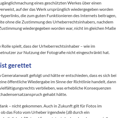
r Zugänglichmachung eines geschützten Werkes über einen
 verweist, auf der das Werk ursprünglich wiedergegeben worden
 Hyperlinks, die zum guten Funktionieren des Internets beitragen,
bsite ohne die Zustimmung des Urheberrechtsinhabers, nachdem
n Zustimmung wiedergegeben worden war, nicht im gleichen Maße
e Rolle spielt, dass der Urheberrechtsinhaber – wie im
netnutzer zur Nutzung der Fotografie nicht eingeschränkt hat.
st gerettet
neralanwalt gefolgt und hätte er entschieden, dass es sich bei
ine öffentliche Wiedergabe im Sinne der Richtlinie handelt, dann
vielfältigungsrechts verblieben, was erhebliche Konsequenzen
Schadensersatzanspruch gehabt hätte.
dank – nicht gekommen. Auch in Zukunft gilt für Fotos im
l, ob das Foto vom Urheber irgendwie (zB durch ein