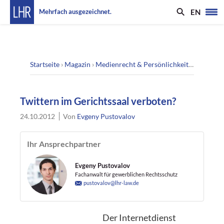
EN
Mehrfach ausgezeichnet.
Startseite
›
Magazin
›
Medienrecht & Persönlichkeitsrecht
›
Twi
Twittern im Gerichtssaal verboten?
24.10.2012
Von
Evgeny Pustovalov
Ihr Ansprechpartner
Evgeny Pustovalov
Fachanwalt für gewerblichen Rechtsschutz
pustovalov@lhr-law.de
Der Internetdienst