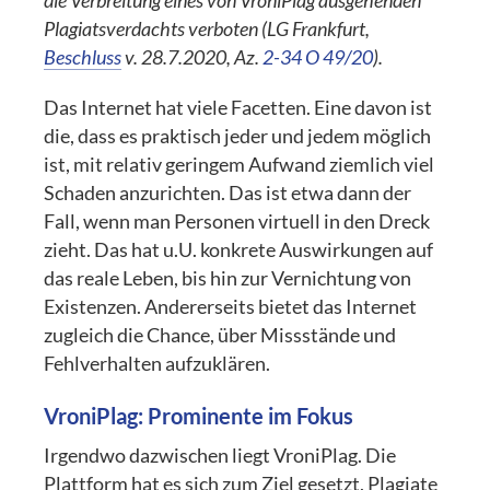
die Verbreitung eines von VroniPlag ausgehenden
Plagiatsverdachts verboten (LG Frankfurt,
Beschluss
v. 28.7.2020, Az.
2-34 O 49/20
).
Das Internet hat viele Facetten. Eine davon ist
die, dass es praktisch jeder und jedem möglich
ist, mit relativ geringem Aufwand ziemlich viel
Schaden anzurichten. Das ist etwa dann der
Fall, wenn man Personen virtuell in den Dreck
zieht. Das hat u.U. konkrete Auswirkungen auf
das reale Leben, bis hin zur Vernichtung von
Existenzen. Andererseits bietet das Internet
zugleich die Chance, über Missstände und
Fehlverhalten aufzuklären.
VroniPlag: Prominente im Fokus
Irgendwo dazwischen liegt VroniPlag. Die
Plattform hat es sich zum Ziel gesetzt, Plagiate