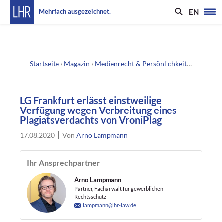
EN
Mehrfach ausgezeichnet.
Startseite
›
Magazin
›
Medienrecht & Persönlichkeitsrecht
›
LG 
LG Frankfurt erlässt einstweilige
Verfügung wegen Verbreitung eines
Plagiatsverdachts von VroniPlag
17.08.2020
Von
Arno Lampmann
Ihr Ansprechpartner
Arno Lampmann
Partner, Fachanwalt für gewerblichen
Rechtsschutz
lampmann@lhr-law.de