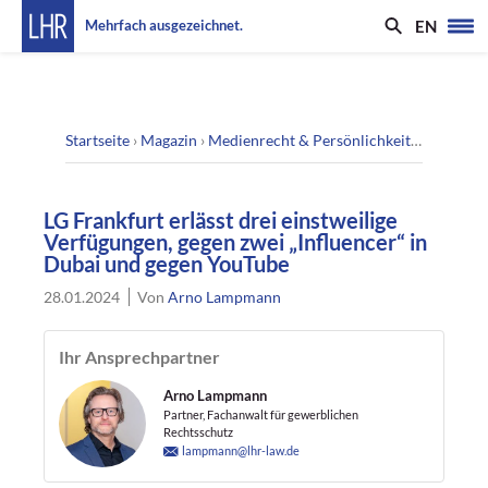
EN
Mehrfach ausgezeichnet.
Startseite
›
Magazin
›
Medienrecht & Persönlichkeitsrecht
›
LG 
LG Frankfurt erlässt drei einstweilige
Verfügungen, gegen zwei „Influencer“ in
Dubai und gegen YouTube
28.01.2024
Von
Arno Lampmann
Ihr Ansprechpartner
Arno Lampmann
Partner, Fachanwalt für gewerblichen
Rechtsschutz
lampmann@lhr-law.de