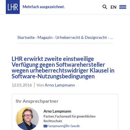
EN
Mehrfach ausgezeichnet.
Startseite
›
Magazin
›
Urheberrecht & Designrecht
›
LHR erwirk
LHR erwirkt zweite einstweilige
Verfügung gegen Softwarehersteller
wegen urheberrechtswidriger Klausel in
Software-Nutzungsbedingungen
12.01.2016
Von
Arno Lampmann
Ihr Ansprechpartner
Arno Lampmann
Partner, Fachanwalt für gewerblichen
Rechtsschutz
lampmann@lhr-law.de