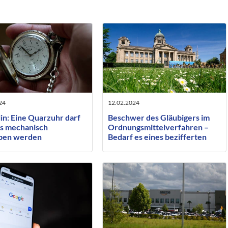
24
12.02.2024
in: Eine Quarzuhr darf
Beschwer des Gläubigers im
ls mechanisch
Ordnungsmittelverfahren –
ben werden
Bedarf es eines bezifferten
Antrages oder nur einer
Mindestgröße?