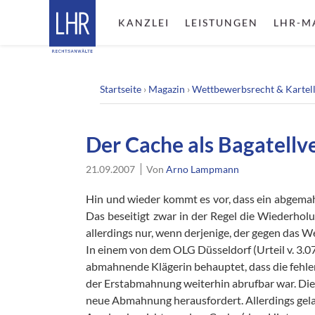
KANZLEI
LEISTUNGEN
LHR-M
Startseite
›
Magazin
›
Wettbewerbsrecht & Kartel
Der Cache als Bagatellv
21.09.2007
Von
Arno Lampmann
Hin und wieder kommt es vor, dass ein abgem
Das beseitigt zwar in der Regel die Wiederholu
allerdings nur, wenn derjenige, der gegen das W
In einem von dem OLG Düsseldorf (Urteil v. 3.0
abmahnende Klägerin behauptet, dass die fehl
der Erstabmahnung weiterhin abrufbar war. Die
neue Abmahnung herausfordert. Allerdings gelan