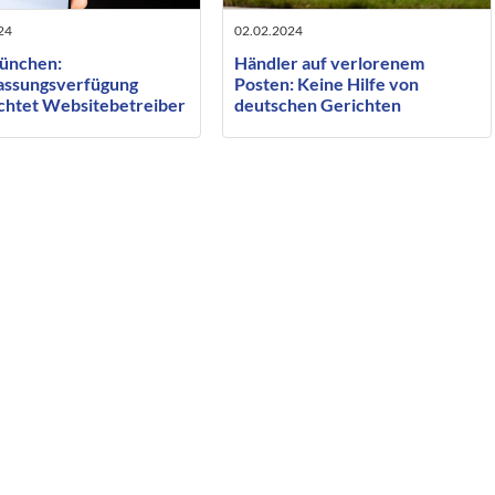
24
02.02.2024
̈nchen:
Händler auf verlorenem
assungsverfügung
Posten: Keine Hilfe von
ichtet Websitebetreiber
deutschen Gerichten
r Löschung des
gegenüber Amazon
e-)Cache