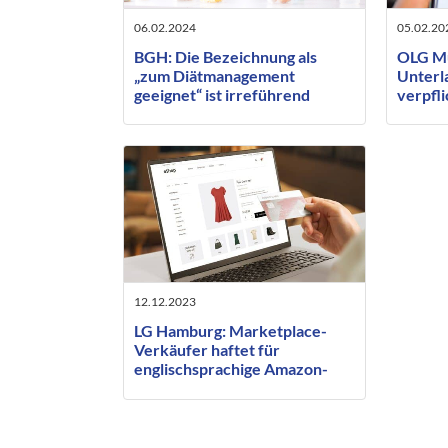
06.02.2024
05.02.20
BGH: Die Bezeichnung als
OLG Mu
„zum Diätmanagement
Unterl
geeignet“ ist irreführend
verpfl
auch zu
(Googl
12.12.2023
LG Hamburg: Marketplace-
Verkäufer haftet für
englischsprachige Amazon-
Inhalte mit