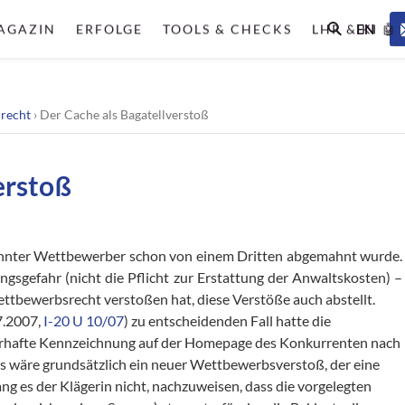
EN
AGAZIN
ERFOLGE
TOOLS & CHECKS
LHR & KI 🤖
lrecht
›
Der Cache als Bagatellverstoß
erstoß
ahnter Wettbewerber schon von einem Dritten abgemahnt wurde.
ngsgefahr (nicht die Pflicht zur Erstattung der Anwaltskosten) –
ettbewerbsrecht verstoßen hat, diese Verstöße auch abstellt.
7.2007,
I-20 U 10/07
) zu entscheidenden Fall hatte die
erhafte Kennzeichnung auf der Homepage des Konkurrenten nach
s wäre grundsätzlich ein neuer Wettbewerbsverstoß, der eine
g es der Klägerin nicht, nachzuweisen, dass die vorgelegten