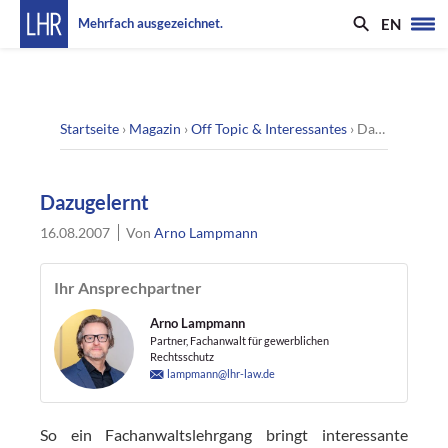
EN
Mehrfach ausgezeichnet.
Startseite
›
Magazin
›
Off Topic & Interessantes
›
Dazugelernt
Dazugelernt
16.08.2007
Von
Arno Lampmann
Ihr Ansprechpartner
Arno Lampmann
Partner, Fachanwalt für gewerblichen
Rechtsschutz
lampmann@lhr-law.de
So ein Fachanwaltslehrgang bringt interessante