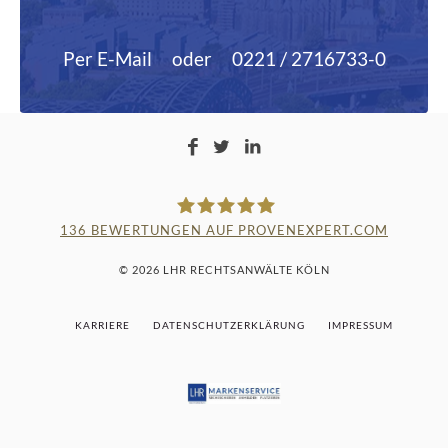
Per E-Mail
oder
0221 / 2716733-0
136
BEWERTUNGEN AUF PROVENEXPERT.COM
LAMPMANN, HABERKAMM &
© 2026 LHR RECHTSANWÄLTE KÖLN
ROSENBAUM
KARRIERE
DATENSCHUTZERKLÄRUNG
IMPRESSUM