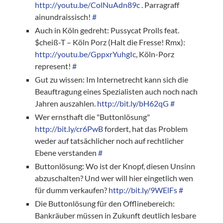
http://youtu.be/ColNuAdn89c
. Parragraff
ainundraissisch!
#
Auch in Köln gedreht: Pussycat Prolls feat.
$cheiß-T – Köln Porz (Halt die Fresse! Rmx):
http://youtu.be/GppxrYuhgIc
, Köln-Porz
represent!
#
Gut zu wissen: Im Internetrecht kann sich die
Beauftragung eines Spezialisten auch noch nach
Jahren auszahlen.
http://bit.ly/bH62qG
#
Wer ernsthaft die "Buttonlösung"
http://bit.ly/cr6PwB
fordert, hat das Problem
weder auf tatsächlicher noch auf rechtlicher
Ebene verstanden
#
Buttonlösung: Wo ist der Knopf, diesen Unsinn
abzuschalten? Und wer will hier eingetlich wen
für dumm verkaufen?
http://bit.ly/9WElFs
#
Die Buttonlösung für den Offlinebereich:
Bankräuber müssen in Zukunft deutlich lesbare