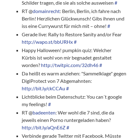
Schilder tragen, die sie als solche ausweisen
#
RT @
domainrecht
: Berlin, Berlin, ich fahre nach
Berlin! Herzlichen Glückwunsch! Gibs ihnen und
iss eine Currywurst für mich mit – ohne!
#
Gerade live: Rally to Restore Sanity and/or Fear
http://wapo.st/bbURHx
#
Happy Halloween! pumpkin quiz: Welcher
Kürbis ist wohl von mir begnadet gestaltet
worden?
http://twitpic.com/32dh46
#
Da heißt es warm anziehen: "Sammelklage" gegen
DigiProtect von 7 Abgemahnten:
http://bit.ly/ckCCAu
#
Lichtblicke beim Datenschutz: You can´t google
my feelings!
#
RT @
badeenten
: Wer wohl die 7 sind, die da
jeweils einen Porno runtergeladen haben?
http://bit.ly/aQnE6Z
#
Verbinde gerade Twitter mit Facebook. Müsste