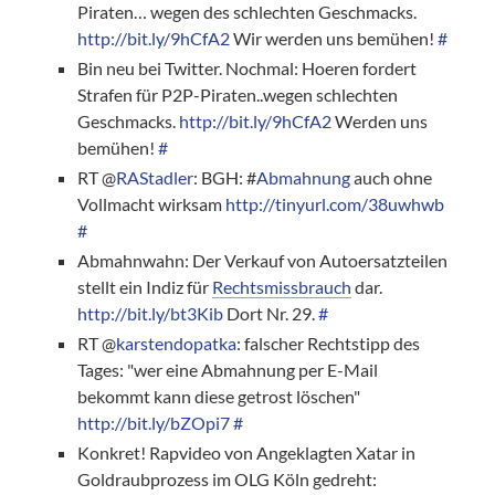
Piraten… wegen des schlechten Geschmacks.
http://bit.ly/9hCfA2
Wir werden uns bemühen!
#
Bin neu bei Twitter. Nochmal: Hoeren fordert
Strafen für P2P-Piraten..wegen schlechten
Geschmacks.
http://bit.ly/9hCfA2
Werden uns
bemühen!
#
RT @
RAStadler
: BGH: #
Abmahnung
auch ohne
Vollmacht wirksam
http://tinyurl.com/38uwhwb
#
Abmahnwahn: Der Verkauf von Autoersatzteilen
stellt ein Indiz für
Rechtsmissbrauch
dar.
http://bit.ly/bt3Kib
Dort Nr. 29.
#
RT @
karstendopatka
: falscher Rechtstipp des
Tages: "wer eine Abmahnung per E-Mail
bekommt kann diese getrost löschen"
http://bit.ly/bZOpi7
#
Konkret! Rapvideo von Angeklagten Xatar in
Goldraubprozess im OLG Köln gedreht: