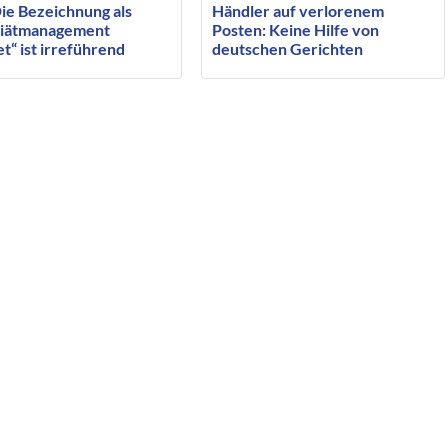
ie Bezeichnung als
Händler auf verlorenem
iätmanagement
Posten: Keine Hilfe von
t“ ist irreführend
deutschen Gerichten
gegenüber Amazon