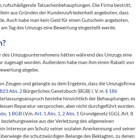
, rufschädigende Tatsachenbehauptungen. Die Firma bestritt,
llein aus Gründen der Kundenzufriedenheit angeboten, dass
de. Auch habe man kein Geld für einen Gutschein angeboten,
h am Tag des Umzugs eine Bewertung eingestellt werde.
n?
er des Umzugsunternehmens hätten während des Umzugs eine
ur zugesagt worden. Außerdem habe man ihm einen Rabatt von
 Bewertung abgebe.
n Zeugen und gelangte zu dem Ergebnis, dass die Umzugsfirma
823 Abs. 2
Bürgerliches Gesetzbuch (BGB) i. V. m.
§ 186
erlassungsanspruch bestehe hinsichtlich der Behauptungen, es
essen Reparatur versprochen, aber nicht durchgeführt worden.
Abs. 1 BGB
i.V.m.
Art. 1 Abs. 1
,
2 Abs. 1
Grundgesetz (GG), Art. 8
beziehungsweise aus der Verletzung des allgemeinen
 ein Interesse am Schutz seiner sozialen Anerkennung und seiner
 überwiege die schutzwürdigen Belange des Beklagten, zu denen