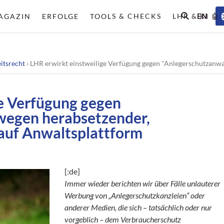
EN
AGAZIN
ERFOLGE
TOOLS & CHECKS
LHR & KI 🤖
itsrecht
›
LHR erwirkt einstweilige Verfügung gegen "Anlegerschutzanwalt" wegen
ge Verfügung gegen
wegen herabsetzender,
auf Anwaltsplattform
[:de]
Immer wieder berichten wir über Fälle unlauterer
Werbung von „Anlegerschutzkanzleien“ oder
anderer Medien, die sich – tatsächlich oder nur
vorgeblich – dem Verbraucherschutz