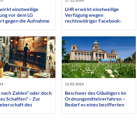
25
17.12.2024
wirkt einstweilige
LHR erwirkt einstweilige
ung vor dem LG
Verfügung wegen
art gegen die Aufnahme
rechtswidriger Facebook-
rbreitung eines intimen
Postings gegen
 auf Instagram
Hundeausbilder
24
12.02.2024
 nach Zahlen“ oder doch
Beschwer des Gläubigers im
es Schaffen? – Zur
Ordnungsmittelverfahren –
eberschaft des
Bedarf es eines bezifferten
ragten ausführenden
Antrages oder nur einer
ers
Mindestgröße?