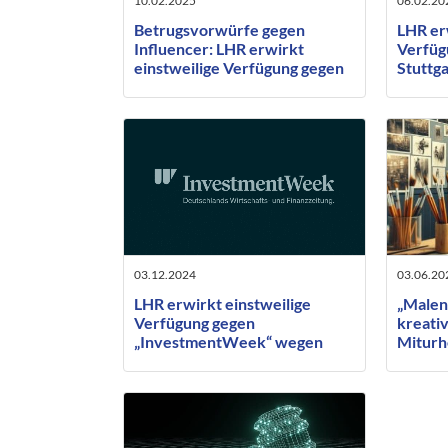
10.02.2025
06.02.20
Betrugsvorwürfe gegen
LHR er
Influencer: LHR erwirkt
Verfüg
einstweilige Verfügung gegen
Stuttg
Google-Suchergebnis vor dem
und Ve
OLG Frankfurt
Videos
03.12.2024
03.06.20
LHR erwirkt einstweilige
„Malen
Verfügung gegen
kreativ
„InvestmentWeek“ wegen
Miturh
erpresserischem Falschbericht
beauft
Künstl